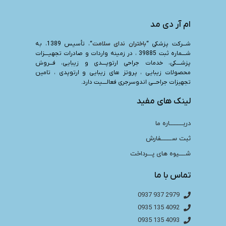
ام آر دی مد
شـــرکت پزشکی “
باختران ندای سلامت
“، تأسیس 1389، به
شــــماره ثبت 39885 ، در زمینه واردات و صادرات تجهیــــزات
پزشــــکی، خدمات جراحی ارتوپــــدی و زیبایی، فـــروش
محصولات زیبایی ، پروتز های زیبایی و ارتوپدی ، تامین
تجهیزات جراحـــی اندوسرجری فعالــــیت دارد.
لینک های مفید
دربـــــــــاره ما
ثبت ســـــــفارش
شــــیوه های پـــرداخت
تماس با ما
2979 937 0937
4092 135 0935
4093 135 0935