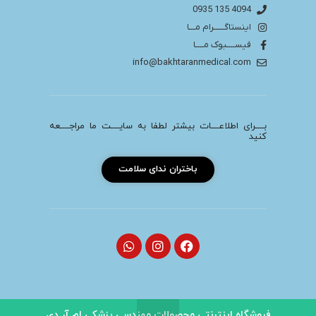
4094 135 0935
اینستاگـــــرام مـــا
فیســــبوک مــــا
info@bakhtaranmedical.com
بــــرای اطلاعــــات بیشتر لطفا به سایــــت ما مراجــــعه
کنید
باختران ندای سلامت
فروشگاه اینترنتی محصولات مهندسی پزشکی ام آر دی