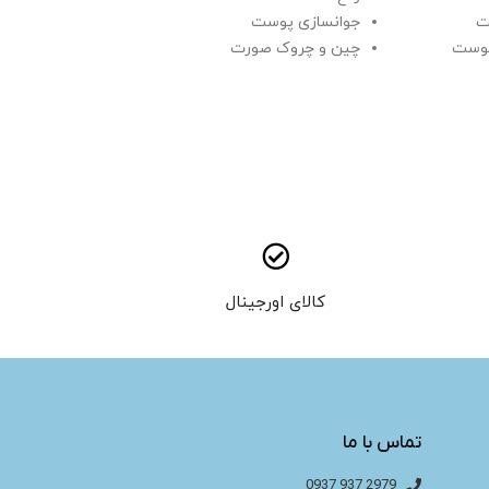
ت
جوانسازی پوست
رفع 
پوست
چین و چروک صورت
پر ک
اخم
رفع خطوط اطراف بینی
افزایش حجم و اصلاح فرم لب
کالای اورجینال
تماس با ما
2979 937 0937