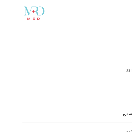
مندی
وویا