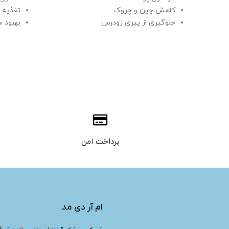
کاهش چین و چروک
تغذیه 
جلوگیری از پیری زودرس
بهبود 
اثر درخشندگی و کشسانی
داشتن 
رطوب وابرسانی پوست را بالا می برد
پرداخت امن
ام آر دی مد