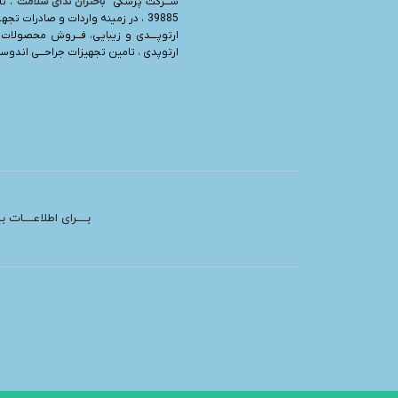
شـــرکت پزشکی “
باختران ندای سلامت
39885 ، در زمینه واردات و صادرات تجه
ارتوپــــدی و زیبایی، فـــروش محصولات 
ارتوپدی ، تامین تجهیزات جراحـــی اندوسرج
بــــرای اطلاعــــات 