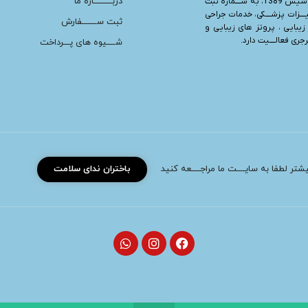
دربـــــــــاره ما
“، تأسیس 1389، به شــــماره ثبت
یــــزات پزشــــکی، خدمات جراحی
ثبت ســـــــفارش
زیبایی ، پروتز های زیبایی و
ری فعالــــیت دارد.
شــــیوه های پـــرداخت
بیشتر لطفا به سایــــت ما مراجــــعه کنید
باختران ندای سلامت