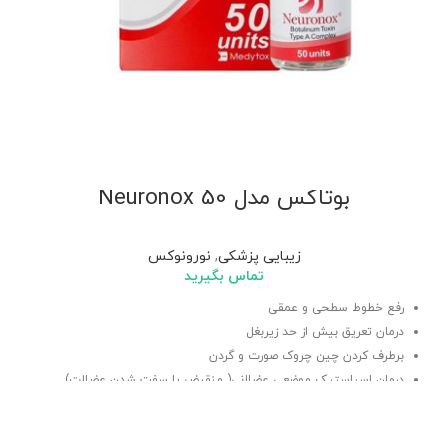
بوتاکس مدل Neuronox 50
زیبایی پزشکی
,
نورونوکس
تماس بگیرید
رفع خطوط سطحی و عمقی
درمان تعریق بیش از حد زیربغل
برطرف کردن چین چروک صورت و گردن
درمان اسپاستیک موضعی عضلانی( منقبض یا سفت شدن عضلات)
بلفارواسپاسم ضروری خوش خیم در بزرگسالان 18 ساله یا بیشتر