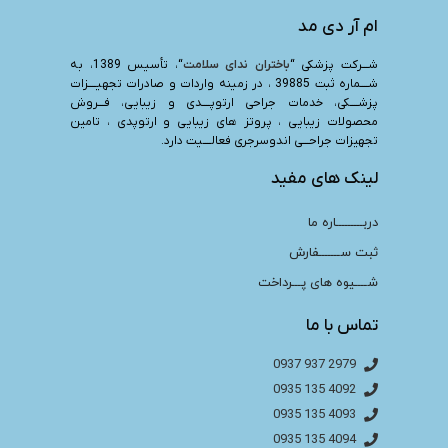
ام آر دی مد
شـــرکت پزشکی “
باختران ندای سلامت
“، تأسیس 1389، به
شــــماره ثبت 39885 ، در زمینه واردات و صادرات تجهیــــزات
پزشــــکی، خدمات جراحی ارتوپــــدی و زیبایی، فـــروش
محصولات زیبایی ، پروتز های زیبایی و ارتوپدی ، تامین
تجهیزات جراحـــی اندوسرجری فعالــــیت دارد.
لینک های مفید
دربـــــــــاره ما
ثبت ســـــــفارش
شــــیوه های پـــرداخت
تماس با ما
2979 937 0937
4092 135 0935
4093 135 0935
4094 135 0935