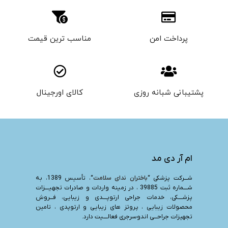
پرداخت امن
مناسب ترین قیمت
پشتیبانی شبانه روزی
کالای اورجینال
ام آر دی مد
شـــرکت پزشکی “
باختران ندای سلامت
“، تأسیس 1389، به
شــــماره ثبت 39885 ، در زمینه واردات و صادرات تجهیــــزات
پزشــــکی، خدمات جراحی ارتوپــــدی و زیبایی، فـــروش
محصولات زیبایی ، پروتز های زیبایی و ارتوپدی ، تامین
تجهیزات جراحـــی اندوسرجری فعالــــیت دارد.