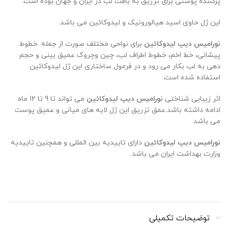
پرکننده پوستی برای تزریق به بافت لب در ایران و جهان بوده است.
این ژل حاوی اسید هیالورونیک و لیدوکائین می باشد.
نورامیس دیپ لیدوکائین
برای نواحی مختلف صورت از جمله: خطوط
پیشانی، خط اخم، خطوط اطراف لب، چین وچروک عمیق بینی و حجم
دهی به لب بکار می رود و در فرمول ساختاری این ژل لیدوکائین
استفاده شده است.
اثر زیبایی شناختی
نورامیس دیپ لیدوکائین
می تواند تا 9 تا 12 ماه
ادامه داشته باشد.عمق تزریق این ژل لایه های میانی و عمیق پوست
می باشد.
نورامیس دیپ لیدوکائین
دارای تاییدیه بین المللی و همچنین تاییدیه
وزارت بهداشت ایران می باشد.
توضیحات تکمیلی