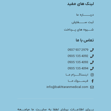
لینک های مفید
دربـــــــــاره ما
ثبت ســـــــفارش
شــــیوه های پـــرداخت
تماس با ما
2979 937 0937
4092 135 0935
4093 135 0935
4094 135 0935
اینستاگـــــرام مـــا
فیســــبوک مــــا
info@bakhtaranmedical.com
بــــرای اطلاعــــات بیشتر لطفا به سایــــت ما مراجــــعه