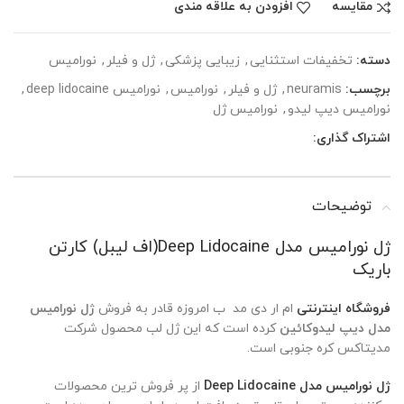
مقایسه
افزودن به علاقه مندی
دسته:
تخفیفات استثنایی
,
زیبایی پزشکی
,
ژل و فیلر
,
نورامیس
برچسب:
neuramis
,
ژل و فیلر
,
نورامیس
,
نورامیس deep lidocaine
,
نورامیس دیپ لیدو
,
نورامیس ژل
اشتراک گذاری:
توضیحات
ژل نورامیس مدل Deep Lidocaine(اف لیبل) کارتن
باریک
فروشگاه اینترنتی
ام ار دی مد ب امروزه قادر به فروش
ژل نورامیس
مدل دیپ لیدوکائین
کرده است که این ژل لب محصول شرکت
مدیتاکس کره جنوبی است.
ژل نورامیس مدل Deep Lidocaine
از پر فروش ترین محصولات