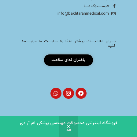
فیســــبوک مــــا
info@bakhtaranmedical.com
بــــرای اطلاعــــات بیشتر لطفا به سایــــت ما مراجــــعه
کنید
باختران ندای سلامت
فروشگاه اینترنتی محصولات مهندسی پزشکی ام آر دی
تمامی حقوق برای سایت ام آر دی مد محفوظ می باشد.
مد