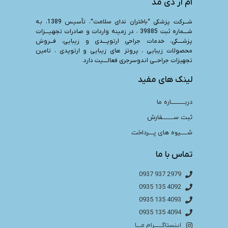
ام آر دی مد
شـــرکت پزشکی “
باختران ندای سلامت
“، تأسیس 1389، به
شــــماره ثبت 39885 ، در زمینه واردات و صادرات تجهیــــزات
پزشــــکی، خدمات جراحی ارتوپــــدی و زیبایی، فـــروش
محصولات زیبایی ، پروتز های زیبایی و ارتوپدی ، تامین
تجهیزات جراحـــی اندوسرجری فعالــــیت دارد.
لینک های مفید
دربـــــــــاره ما
ثبت ســـــــفارش
شــــیوه های پـــرداخت
تماس با ما
2979 937 0937
4092 135 0935
4093 135 0935
4094 135 0935
اینستاگـــــرام مـــا