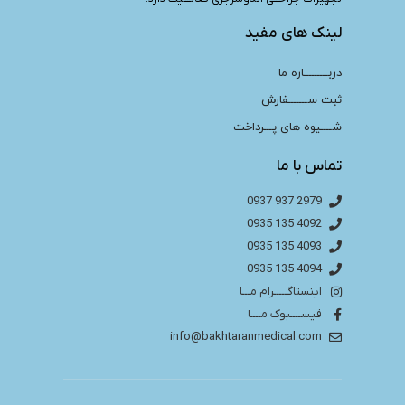
لینک های مفید
دربـــــــــاره ما
ثبت ســـــــفارش
شــــیوه های پـــرداخت
تماس با ما
2979 937 0937
4092 135 0935
4093 135 0935
4094 135 0935
اینستاگـــــرام مـــا
فیســــبوک مــــا
info@bakhtaranmedical.com