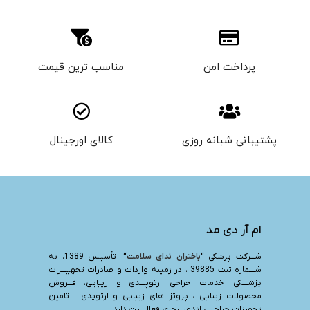
پرداخت امن
مناسب ترین قیمت
پشتیبانی شبانه روزی
کالای اورجینال
ام آر دی مد
شـــرکت پزشکی “
باختران ندای سلامت
“، تأسیس 1389، به
شــــماره ثبت 39885 ، در زمینه واردات و صادرات تجهیــــزات
پزشــــکی، خدمات جراحی ارتوپــــدی و زیبایی، فـــروش
محصولات زیبایی ، پروتز های زیبایی و ارتوپدی ، تامین
تجهیزات جراحـــی اندوسرجری فعالــــیت دارد.