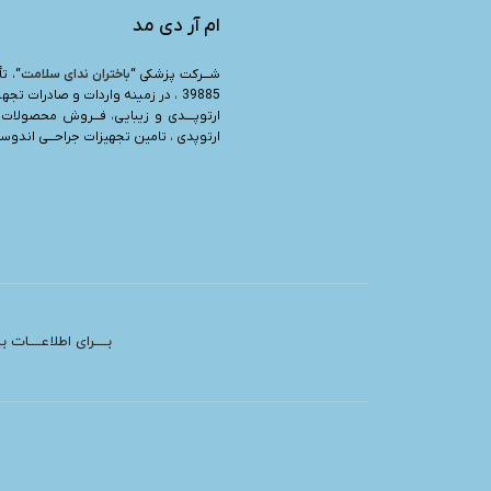
ام آر دی مد
شـــرکت پزشکی “
باختران ندای سلامت
39885 ، در زمینه واردات و صادرات تجه
ارتوپــــدی و زیبایی، فـــروش محصولات 
ارتوپدی ، تامین تجهیزات جراحـــی اندوسرج
بــــرای اطلاعــــات 