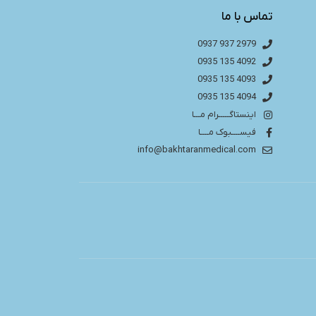
تماس با ما
2979 937 0937
4092 135 0935
4093 135 0935
4094 135 0935
اینستاگـــــرام مـــا
فیســــبوک مــــا
info@bakhtaranmedical.com