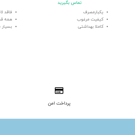
تماس بگیرید
یکبارمصرف
فاقد لا
کیفیت مرغوب
همه قس
کاملا بهداشتی
بسیار ن
یک تکه و پوشیدنی از بالا
دارای ب
در دو مدل ساده و مچ دار
دارای گ
یکبارم
پرداخت امن