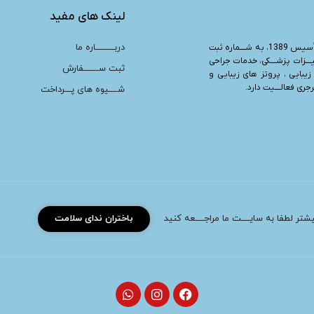
لینک های مفید
دربـــــــــاره ما
“، تأسیس 1389، به شــــماره ثبت
یــــزات پزشــــکی، خدمات جراحی
ثبت ســـــــفارش
زیبایی ، پروتز های زیبایی و
ری فعالــــیت دارد.
شــــیوه های پـــرداخت
بیشتر لطفا به سایــــت ما مراجــــعه کنید
باختران ندای سلامت