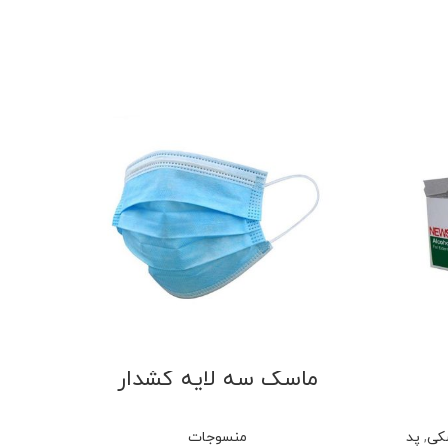
ماسک سه لایه کشدار
کی
,
پد
منسوجات