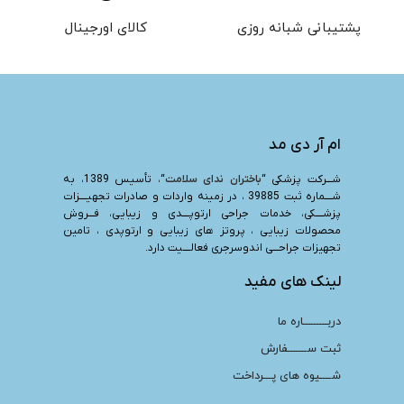
پشتیبانی شبانه روزی
کالای اورجینال
ام آر دی مد
شـــرکت پزشکی “
باختران ندای سلامت
“، تأسیس 1389، به
شــــماره ثبت 39885 ، در زمینه واردات و صادرات تجهیــــزات
پزشــــکی، خدمات جراحی ارتوپــــدی و زیبایی، فـــروش
محصولات زیبایی ، پروتز های زیبایی و ارتوپدی ، تامین
تجهیزات جراحـــی اندوسرجری فعالــــیت دارد.
لینک های مفید
دربـــــــــاره ما
ثبت ســـــــفارش
شــــیوه های پـــرداخت