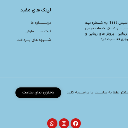
لینک های مفید
دربـــــــــاره ما
“، تأسیس 1389، به شــــماره ثبت
یــــزات پزشــــکی، خدمات جراحی
ثبت ســـــــفارش
زیبایی ، پروتز های زیبایی و
ری فعالــــیت دارد.
شــــیوه های پـــرداخت
بیشتر لطفا به سایــــت ما مراجــــعه کنید
باختران ندای سلامت