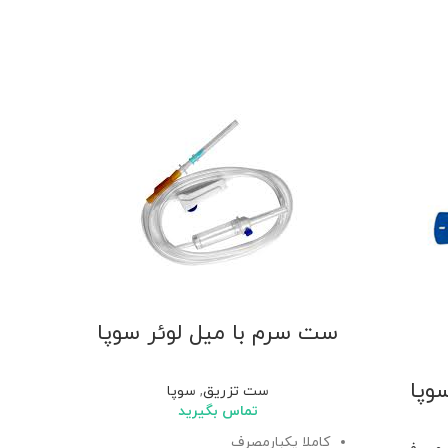
ست سرم با میل لوئر سوپا
وپا
سوپا
ست تزریق
,
سوپا
اس
تماس بگیرید
کاملا یکبارمصرف