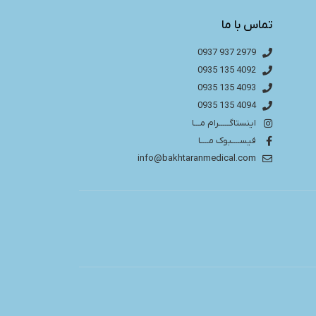
تماس با ما
2979 937 0937
4092 135 0935
4093 135 0935
4094 135 0935
اینستاگـــــرام مـــا
فیســــبوک مــــا
info@bakhtaranmedical.com