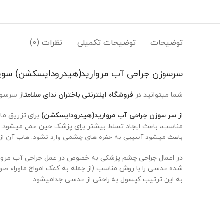
توضیحات
توضیحات تکمیلی
نظرات (0)
سرسوزن جراحی آب مروارید(هیدرودایسکشن) سوپا
شما میتوانید در
فروشگاه اینترنتی باختران ندای سلامت
از سرسوز
از
سر سوزن جراحی آب مروارید(هیدرودایسکشن)
برای تزریق ما
باعث میشود آسیبی به حفره های چشمی وارد نشود. هاب آن از
در اعمال جراحی چشم پزشکی به خصوص در عمل جراحی آب مروارید
شده عدسی را با روش مناسب (از جمله به کمک امواج ماوراء صو
به این ترتیب کپسول به راحتی از عدسی جدامیشود.