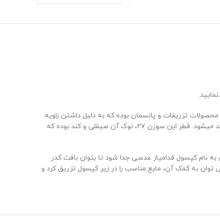
مایید.
 محصولات تزریقات و پانسمان بوده که به دلیل داشتن زاویه
مناسب، باعث ایجاد تسلط بیشتر برای پزشک حین عمل میشود. سوزن های هیدرودایسکشن سوپا در دو زاویه ۲۷/۵ و ۴۵ درجه طراحی و تولید میشود. قطر این سوزن ۲۷، نوک آن صیقلی و کند بوده که
به نام کپسول قدامیاز عدسی جدا شود تا بتوان بافت کدر
توان به کمک آن، مایع مناسب را در زیر کپسول تزریق کرد و