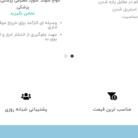
انواع سوند
,
سوپا
,
مصرفی پزشکی
,
 در مقابل پاره شدن
پزشکی.
 استریل شدن
تماس بگیرید
حساسیت
وسیله ای کارآمد برای خروج مو
اداری
جهت جلوگیری از انتشار ادرار و ا
بوی بد
تولید شده از مواد مدیکال گرید
این درپوش کاتتر اورولوژی یکب
بوده
قابل استفاده در مراکز درمانی م
بیماران در منزل، یا مراکز نگهداری
سالمندان، معلولین و …
مناسب ترین قیمت
پشتیبانی شبانه روزی