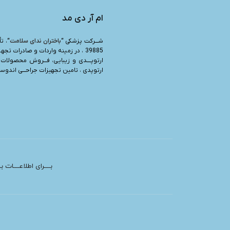
ام آر دی مد
شـــرکت پزشکی “
باختران ندای سلامت
39885 ، در زمینه واردات و صادرات تجه
ارتوپــــدی و زیبایی، فـــروش محصولات 
ارتوپدی ، تامین تجهیزات جراحـــی اندوسرج
بــــرای اطلاعــــات 