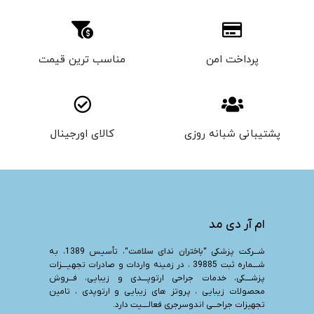
پرداخت امن
مناسب ترین قیمت
پشتیبانی شبانه روزی
کالای اورجینال
ام آر دی مد
شـــرکت پزشکی “
باختران ندای سلامت
“، تأسیس 1389، به
شــــماره ثبت 39885 ، در زمینه واردات و صادرات تجهیــــزات
پزشــــکی، خدمات جراحی ارتوپــــدی و زیبایی، فـــروش
محصولات زیبایی ، پروتز های زیبایی و ارتوپدی ، تامین
تجهیزات جراحـــی اندوسرجری فعالــــیت دارد.