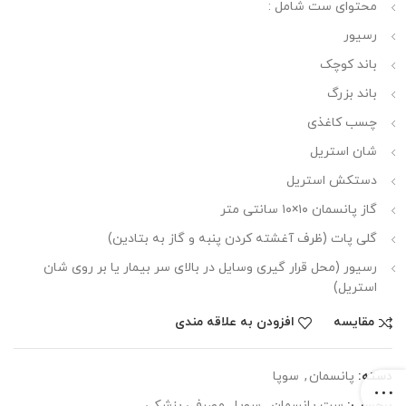
محتوای ست شامل :
رسیور
باند کوچک
باند بزرگ
چسب کاغذی
شان استریل
دستکش استریل
گاز پانسمان ۱۰×۱۰ سانتی متر
گلی پات (ظرف آغشته کردن پنبه و گاز به بتادین)
رسیور (محل قرار گیری وسایل در بالای سر بیمار یا بر روی شان
استریل)
مقایسه
افزودن به علاقه مندی
دسته:
پانسمان
,
سوپا
برچسب:
ست پانسمان
,
سوپا
,
مصرفی پزشکی