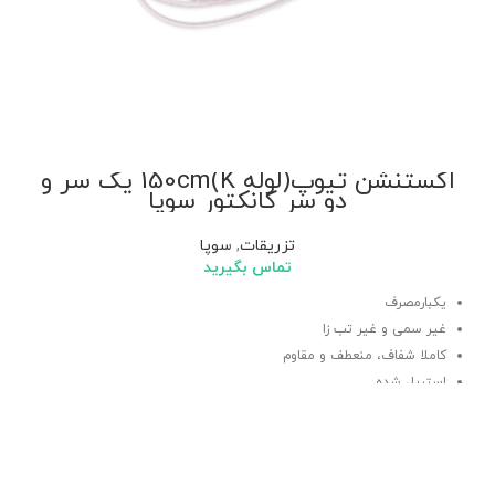
اکستنشن تیوپ(لوله K)150cm یک سر و
دو سر کانکتور سوپا
تزریقات
,
سوپا
تماس بگیرید
یکبارمصرف
غیر سمی و غیر تب‌ زا
کاملا شفاف، منعطف و مقاوم
استریل شده
قابل اتصال به انواع تجهیزات تزریق دارو