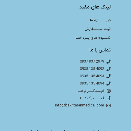
لینک های مفید
دربـــــــــاره ما
ثبت ســـــــفارش
شــــیوه های پـــرداخت
تماس با ما
2979 937 0937
4092 135 0935
4093 135 0935
4094 135 0935
اینستاگـــــرام مـــا
فیســــبوک مــــا
info@bakhtaranmedical.com