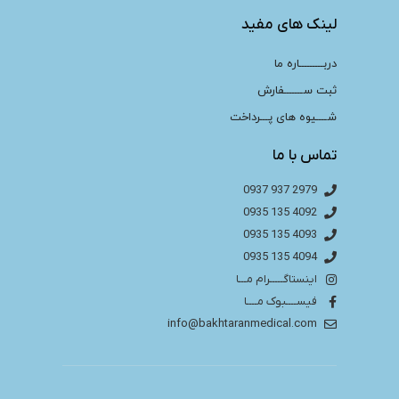
لینک های مفید
دربـــــــــاره ما
ثبت ســـــــفارش
شــــیوه های پـــرداخت
تماس با ما
2979 937 0937
4092 135 0935
4093 135 0935
4094 135 0935
اینستاگـــــرام مـــا
فیســــبوک مــــا
info@bakhtaranmedical.com