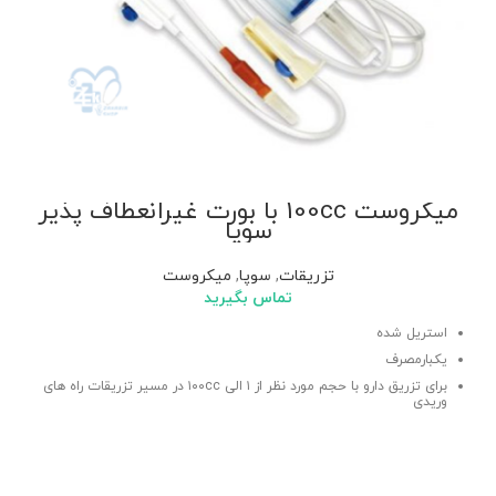
میکروست 100cc با بورت غیرانعطاف پذیر
سوپا
تزریقات
,
سوپا
,
میکروست
تماس بگیرید
استریل شده
یکبارمصرف
برای تزریق دارو با حجم مورد نظر از ۱ الی ۱۰۰cc در مسیر تزریقات راه های
وریدی