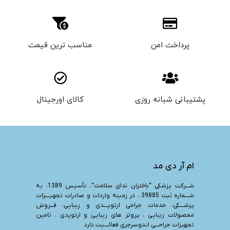
پرداخت امن
مناسب ترین قیمت
پشتیبانی شبانه روزی
کالای اورجینال
ام آر دی مد
شـــرکت پزشکی “
باختران ندای سلامت
“، تأسیس 1389، به
شــــماره ثبت 39885 ، در زمینه واردات و صادرات تجهیــــزات
پزشــــکی، خدمات جراحی ارتوپــــدی و زیبایی، فـــروش
محصولات زیبایی ، پروتز های زیبایی و ارتوپدی ، تامین
تجهیزات جراحـــی اندوسرجری فعالــــیت دارد.