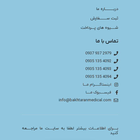
دربـــــــــاره ما
ثبت ســـــــفارش
شــــیوه های پـــرداخت
تماس با ما
2979 937 0937
4092 135 0935
4093 135 0935
4094 135 0935
اینستاگـــــرام مـــا
فیســــبوک مــــا
info@bakhtaranmedical.com
بــــرای اطلاعــــات بیشتر لطفا به سایــــت ما مراجــــعه
کنید