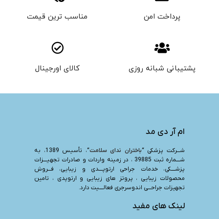
پرداخت امن
مناسب ترین قیمت
پشتیبانی شبانه روزی
کالای اورجینال
ام آر دی مد
شـــرکت پزشکی “
باختران ندای سلامت
“، تأسیس 1389، به
شــــماره ثبت 39885 ، در زمینه واردات و صادرات تجهیــــزات
پزشــــکی، خدمات جراحی ارتوپــــدی و زیبایی، فـــروش
محصولات زیبایی ، پروتز های زیبایی و ارتوپدی ، تامین
تجهیزات جراحـــی اندوسرجری فعالــــیت دارد.
لینک های مفید