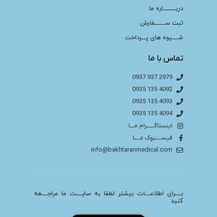
دربـــــــــاره ما
ثبت ســـــــفارش
شــــیوه های پـــرداخت
تماس با ما
2979 937 0937
4092 135 0935
4093 135 0935
4094 135 0935
اینستاگـــــرام مـــا
فیســــبوک مــــا
info@bakhtaranmedical.com
بــــرای اطلاعــــات بیشتر لطفا به سایــــت ما مراجــــعه
کنید