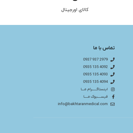
کالای اورجینال
تماس با ما
2979 937 0937
4092 135 0935
4093 135 0935
4094 135 0935
اینستاگـــــرام مـــا
فیســــبوک مــــا
info@bakhtaranmedical.com