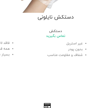
دستکش نایلونی
دستکش
تماس بگیرید
فاقد لا
غیر استریل
همه قس
بدون پودر
بسیار ن
شفاف و مقاومت مناسب
دارای ب
مناسب برای مصارف خانگی، آرایشگاه‌ها،
رستوران‌ها و …
دارای گ
یکبارم