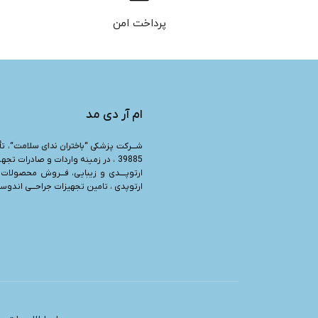
پرداخت امن
ام آر دی مد
شـــرکت پزشکی “
باختران ندای سلامت
39885 ، در زمینه واردات و صادرات تجه
ارتوپــــدی و زیبایی، فـــروش محصولات 
ارتوپدی ، تامین تجهیزات جراحـــی اندوسرج