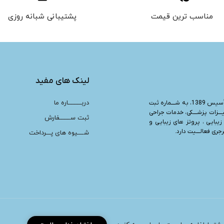
مناسب ترین قیمت
پشتیبانی شبانه روزی
لینک های مفید
دربـــــــــاره ما
“، تأسیس 1389، به شــــماره ثبت
یــــزات پزشــــکی، خدمات جراحی
ثبت ســـــــفارش
زیبایی ، پروتز های زیبایی و
ری فعالــــیت دارد.
شــــیوه های پـــرداخت