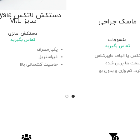
دستکش لات
سایز M،L
ماسک جراحی
دستکش
,
مالزی
تماس بگیرید
منسوجات
تماس بگیرید
یکبارمصرف
تکس یا الیاف فایبرگلاس
غیراستریل
مت ها پرس شده
خاصیت کشسانی
بالا
رم، کم وزن و بدون بو
مقاوم در برابر نفوذ مایعات
ندهای بلند
یره بینی
صرف