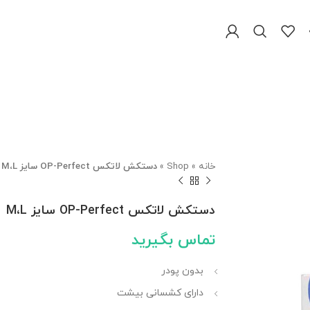
خانه
»
Shop
»
دستکش لاتکس OP-Perfect سایز M،L
دستکش لاتکس OP-Perfect سایز M،L
تماس بگیرید
بدون پودر
دارای کشسانی بیشت