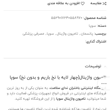
مقایسه
افزودن به علاقه مندی
شناسه محصول:
5529017240558970
دسته:
سوپا
برچسب:
پانسمان
,
تامپون واژینال
,
سوپا
,
مصرفی پزشکی
اشتراک گذاری:
توضیحات
تامپون واژینال(چهار لایه با نخ باریم و بدون نخ) سوپا
فروشگاه اینترنتی باختران ندای سلامت
، به عنوان یکی از به ‌روز ترین
فروشگاه های اینترنتی در فروش انواع تجهیزات پزشکی فعالیت دارد و
شما میتوانید
تامپون واژینال سوپا
را از این فروشگاه تهیه کنید.
این نوع از تامپون ها که شناخته شده ترین انواع تامپون ها هستند،