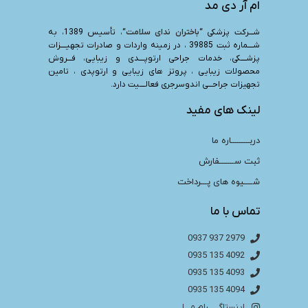
ام آر دی مد
شـــرکت پزشکی “
باختران ندای سلامت
“، تأسیس 1389، به
شــــماره ثبت 39885 ، در زمینه واردات و صادرات تجهیــــزات
پزشــــکی، خدمات جراحی ارتوپــــدی و زیبایی، فـــروش
محصولات زیبایی ، پروتز های زیبایی و ارتوپدی ، تامین
تجهیزات جراحـــی اندوسرجری فعالــــیت دارد.
لینک های مفید
دربـــــــــاره ما
ثبت ســـــــفارش
شــــیوه های پـــرداخت
تماس با ما
2979 937 0937
4092 135 0935
4093 135 0935
4094 135 0935
اینستاگـــــرام مـــا