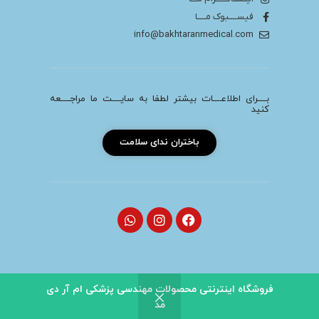
فیســــبوک مــــا
info@bakhtaranmedical.com
بــــرای اطلاعــــات بیشتر لطفا به سایــــت ما مراجــــعه
کنید
باختران ندای سلامت
فروشگاه اینترنتی محصولات مهندسی پزشکی ام آر دی
تمامی حقوق برای سایت ام آر دی مد محفوظ می باشد.
مد