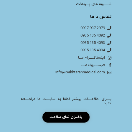
شــــیوه های پـــرداخت
تماس با ما
2979 937 0937
4092 135 0935
4093 135 0935
4094 135 0935
اینستاگـــــرام مـــا
فیســــبوک مــــا
info@bakhtaranmedical.com
بــــرای اطلاعــــات بیشتر لطفا به سایــــت ما مراجــــعه
کنید
باختران ندای سلامت