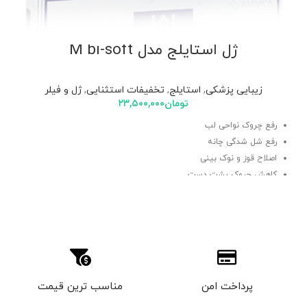
ژل استایلج مدل M bi-soft
زیبایی پزشکی
,
استایلج
,
تخفیفات استثنایی
,
ژل و فیلر
تومان
۲۳,۵۰۰,۰۰۰
رفع چروک نواحی لب
رفع شل شدگی چانه
اصلاح قوز و نوک بینی
کاهش چروک پشت دست
اصلاح چین و چروک سطحی
پرداخت امن
مناسب ترین قیمت