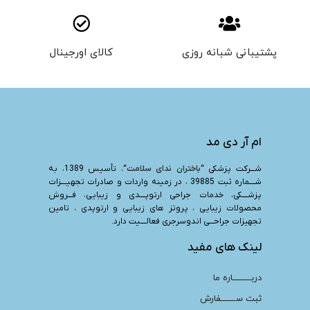
پشتیبانی شبانه روزی
کالای اورجینال
ام آر دی مد
شـــرکت پزشکی “
باختران ندای سلامت
“، تأسیس 1389، به
شــــماره ثبت 39885 ، در زمینه واردات و صادرات تجهیــــزات
پزشــــکی، خدمات جراحی ارتوپــــدی و زیبایی، فـــروش
محصولات زیبایی ، پروتز های زیبایی و ارتوپدی ، تامین
تجهیزات جراحـــی اندوسرجری فعالــــیت دارد.
لینک های مفید
دربـــــــــاره ما
ثبت ســـــــفارش