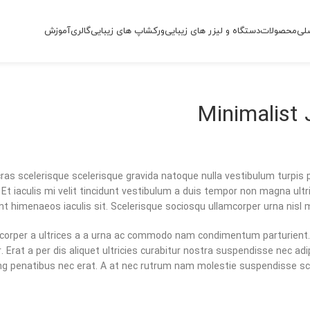
لی
محصولات
دستگاه و لیزر های زیبایی
ورکشاپ های زیبایی
گالری
آموزش
Minimalist 
 cras scelerisque scelerisque gravida natoque nulla vestibulum turpis p
 Et iaculis mi velit tincidunt vestibulum a duis tempor non magna ul
nt himenaeos iaculis sit. Scelerisque sociosqu ullamcorper urna nisl
corper a ultrices a a urna ac commodo nam condimentum parturient. 
r. Erat a per dis aliquet ultricies curabitur nostra suspendisse nec ad
ing penatibus nec erat. A at nec rutrum nam molestie suspendisse sc