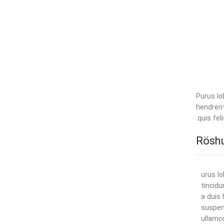
Purus lo
hendreri
quis fel
urus lo
tincidu
a duis
suspen
ullamc