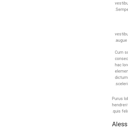
vestibu
Semper
vestib
augue 
Cum sc
consec
hac lor
elemen
dictum
sceler
Purus lo
hendreri
quis fel