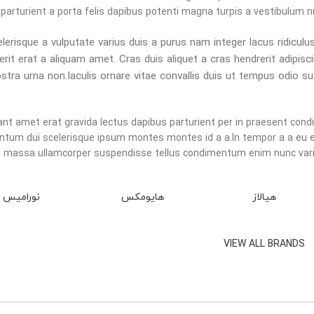
parturient a porta felis dapibus potenti magna turpis a vestibulum nu
lerisque a vulputate varius duis a purus nam integer lacus ridicul
erit erat a aliquam amet. Cras duis aliquet a cras hendrerit adipis
stra urna non.Iaculis ornare vitae convallis duis ut tempus odio s
ant amet erat gravida lectus dapibus parturient per in praesent con
tum dui scelerisque ipsum montes montes id a a.In tempor a a eu 
 massa ullamcorper suspendisse tellus condimentum enim nunc vari
هیالاز
هایومکس
نورامیس
VIEW ALL BRANDS