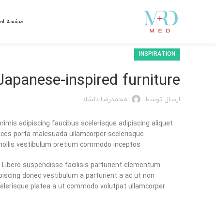
صفحه اص
INSPIRATION
Japanese-inspired furniture
ارسال توسط
محمدرضا دلشاد
rimis adipiscing faucibus scelerisque adipiscing aliquet
trices porta malesuada ullamcorper scelerisque
 mollis vestibulum pretium commodo inceptos.
Libero suspendisse facilisis parturient elementum
ipiscing donec vestibulum a parturient a ac ut non
elerisque platea a ut commodo volutpat ullamcorper.