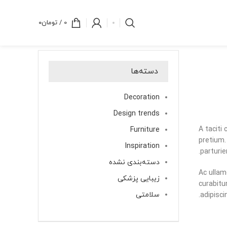
0
/
تومان
۰
دسته‌ها
Decoration
Design trends
A taciti
Furniture
pretium.
Inspiration
parturie
دسته‌بندی نشده
Ac ullam
زیبایی پزشکی
curabitu
سلامتی
adipisc