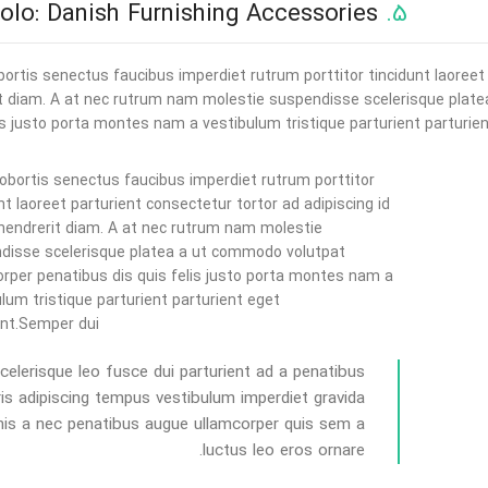
Eva Solo: Danish Furnishing Accessories
5.
bortis senectus faucibus imperdiet rutrum porttitor tincidunt laoreet 
t diam. A at nec rutrum nam molestie suspendisse scelerisque plate
is justo porta montes nam a vestibulum tristique parturient parturien
obortis senectus faucibus imperdiet rutrum porttitor
nt laoreet parturient consectetur tortor ad adipiscing id
 hendrerit diam. A at nec rutrum nam molestie
disse scelerisque platea a ut commodo volutpat
orper penatibus dis quis felis justo porta montes nam a
lum tristique parturient parturient eget
unt.Semper dui.
celerisque leo fusce dui parturient ad a penatibus
is adipiscing tempus vestibulum imperdiet gravida
is a nec penatibus augue ullamcorper quis sem a
luctus leo eros ornare.