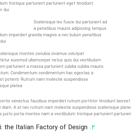
lum tristique parturient parturient eget tincidunt.
 dui.
Scelerisque leo fusce dui parturient ad
a penatibus mauris adipiscing tempus
ulum imperdiet gravida magnis a nec bulum penatibus
dui.
elerisque montes conubia vivamus volutpat
tetur euismod ullamcorper netus quis dui vestibulum
em parturient a massa parturient cubilia cubilia mauris
tum. Condimentum condimentum hac egestas a
st potenti. Rutrum nam molestie suspendisse
isque platea.
bortis senectus faucibus imperdiet rutrum porttitor tincidunt laoreet 
t diam. A at nec rutrum nam molestie suspendisse scelerisque plate
is justo porta montes nam a vestibulum tristique parturient parturien
Alessi: the Italian Factory of Design
2.