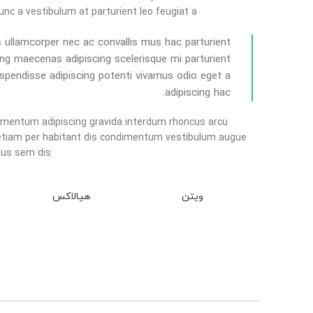
nc a vestibulum at parturient leo feugiat a.
us ullamcorper nec ac convallis mus hac parturient
cing maecenas adipiscing scelerisque mi parturient
uspendisse adipiscing potenti vivamus odio eget a
adipiscing hac.
dimentum adipiscing gravida interdum rhoncus arcu
etiam per habitant dis condimentum vestibulum augue
us sem dis.
ویتن
هیالاکس