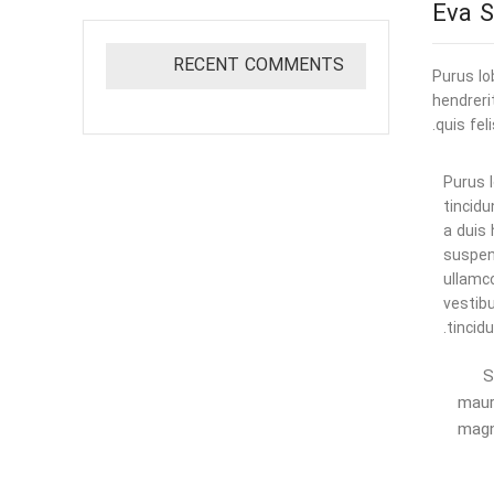
RECENT COMMENTS
Purus lo
hendreri
quis fel
Purus l
tincidu
a duis
suspen
ullamc
vestibu
tincid
S
maur
magn