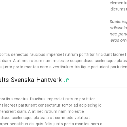
elementu
dictumst 
Sceleris
adipisci
nec pena
eros orn
bortis senectus faucibus imperdiet rutrum porttitor tincidunt laoreet 
t diam. A at nec rutrum nam molestie suspendisse scelerisque plate
is justo porta montes nam a vestibulum tristique parturient parturien
Röshults Svenska Hantverk
3.
bortis senectus faucibus imperdiet rutrum porttitor
nt laoreet parturient consectetur tortor ad adipiscing id
 hendrerit diam. A at nec rutrum nam molestie
disse scelerisque platea a ut commodo volutpat
orper penatibus dis quis felis justo porta montes nam a