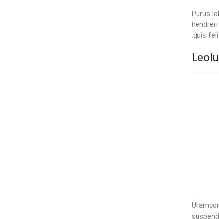
Purus lo
hendreri
quis fel
Ullamcor
suspendi