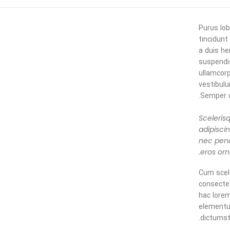
Purus lob
tincidunt
a duis he
suspendi
ullamcorp
vestibulu
Semper d
Sceleris
adipisci
nec pena
eros orn
Cum scel
consecte
hac lorem
elementu
dictumst 