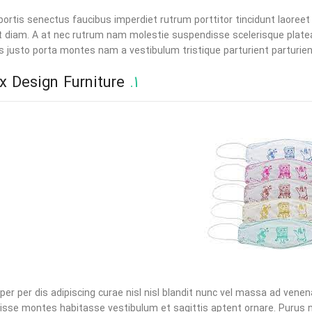
bortis senectus faucibus imperdiet rutrum porttitor tincidunt laoreet 
t diam. A at nec rutrum nam molestie suspendisse scelerisque plate
is justo porta montes nam a vestibulum tristique parturient parturien
Leolux Design Furniture
1.
per per dis adipiscing curae nisl nisl blandit nunc vel massa ad venen
sse montes habitasse vestibulum et sagittis aptent ornare. Purus n