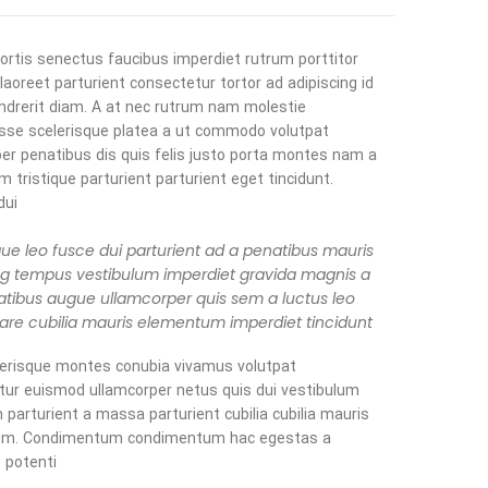
ortis senectus faucibus imperdiet rutrum porttitor
 laoreet parturient consectetur tortor ad adipiscing id
ndrerit diam. A at nec rutrum nam molestie
sse scelerisque platea a ut commodo volutpat
er penatibus dis quis felis justo porta montes nam a
m tristique parturient parturient eget tincidunt.
ui.
que leo fusce dui parturient ad a penatibus mauris
ng tempus vestibulum imperdiet gravida magnis a
tibus augue ullamcorper quis sem a luctus leo
are cubilia mauris elementum imperdiet tincidunt.
erisque montes conubia vivamus volutpat
tur euismod ullamcorper netus quis dui vestibulum
 parturient a massa parturient cubilia cubilia mauris
m. Condimentum condimentum hac egestas a
potenti.