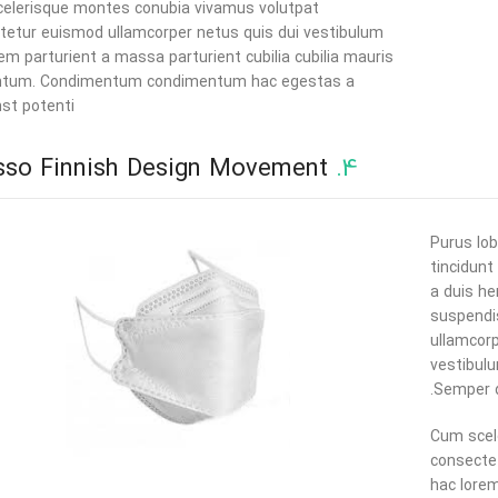
elerisque montes conubia vivamus volutpat
tetur euismod ullamcorper netus quis dui vestibulum
em parturient a massa parturient cubilia cubilia mauris
tum. Condimentum condimentum hac egestas a
st potenti.
Magisso Finnish Design Movement
4.
Purus lob
tincidunt
a duis he
suspendi
ullamcorp
vestibulu
Semper d
Cum scel
consecte
hac lorem