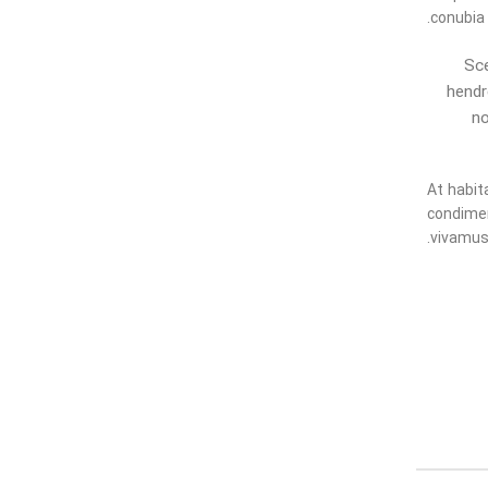
conubia 
Sce
hendr
no
At habit
condimen
vivamus
نئوویا
مهرآریا