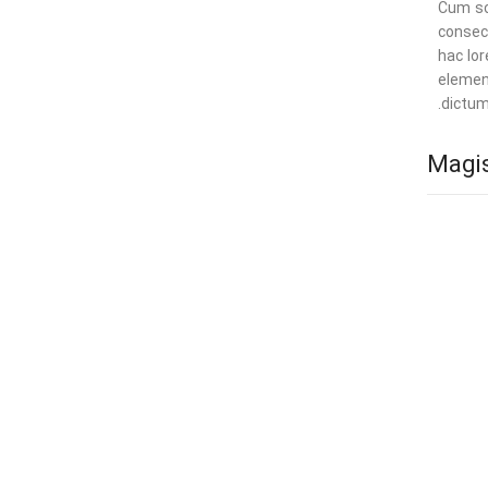
Cum sc
consec
hac lor
elemen
dictum