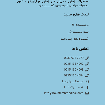
محصولات زیبایی ، پروتز های زیبایی و ارتوپدی ، تامین
تجهیزات جراحـــی اندوسرجری فعالــــیت دارد.
لینک های مفید
دربـــــــــاره ما
ثبت ســـــــفارش
شــــیوه های پـــرداخت
تماس با ما
2979 937 0937
4092 135 0935
4093 135 0935
4094 135 0935
اینستاگـــــرام مـــا
فیســــبوک مــــا
info@bakhtaranmedical.com