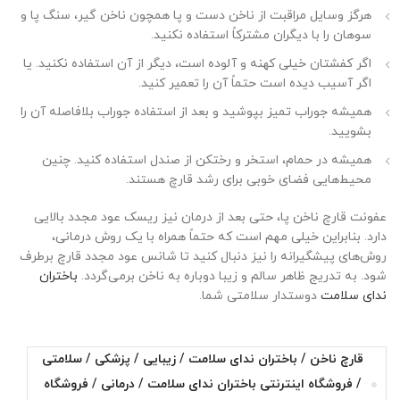
هرگز وسایل مراقبت از ناخن دست و پا همچون ناخن گیر، سنگ پا و
سوهان را با دیگران مشترکاً استفاده نکنید.
اگر کفشتان خیلی کهنه و آلوده است، دیگر از آن استفاده نکنید. یا
اگر آسیب دیده است حتماً آن را تعمیر کنید.
همیشه جوراب تمیز بپوشید و بعد از استفاده جوراب بلافاصله آن را
بشویید.
همیشه در حمام، استخر و رختکن از صندل استفاده کنید. چنین
محیط‌هایی فضای خوبی برای رشد قارچ هستند.
عفونت قارچ ناخن پا، حتی بعد از درمان نیز ریسک عود مجدد بالایی
دارد. بنابراین خیلی مهم‌ است که حتماً همراه با یک روش درمانی،
روش‌های پیشگیرانه را نیز دنبال کنید تا شانس عود مجدد قارچ برطرف
شود. به تدریج ظاهر سالم و زیبا دوباره به ناخن برمی‌گردد.
باختران
ندای سلامت
دوستدار سلامتی شما.
قارچ ناخن / باختران ندای سلامت / زیبایی / پزشکی / سلامتی
/ فروشگاه اینترنتی باختران ندای سلامت / درمانی / فروشگاه