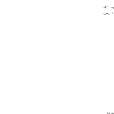
د نگاه
ند. پس
د به