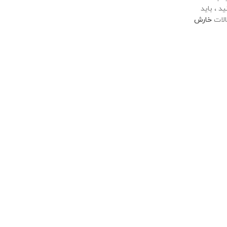
د ، باید
الات
خارش