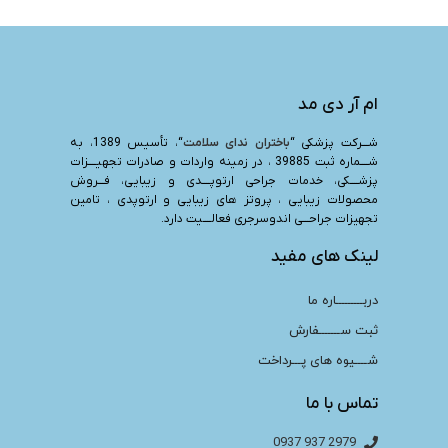
ام آر دی مد
شـــرکت پزشکی “
باختران ندای سلامت
“، تأسیس 1389، به
شــــماره ثبت 39885 ، در زمینه واردات و صادرات تجهیــــزات
پزشــــکی، خدمات جراحی ارتوپــــدی و زیبایی، فـــروش
محصولات زیبایی ، پروتز های زیبایی و ارتوپدی ، تامین
تجهیزات جراحـــی اندوسرجری فعالــــیت دارد.
لینک های مفید
دربـــــــــاره ما
ثبت ســـــــفارش
شــــیوه های پـــرداخت
تماس با ما
2979 937 0937