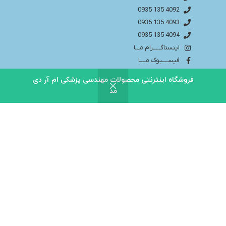
4092 135 0935
4093 135 0935
4094 135 0935
اینستاگـــــرام مـــا
فیســــبوک مــــا
info@bakhtaranmedical.com
فروشگاه اینترنتی محصولات مهندسی پزشکی ام آر دی
مد
بــــرای اطلاعــــات بیشتر لطفا به سایــــت ما مراجــــعه
کنید
باختران ندای سلامت