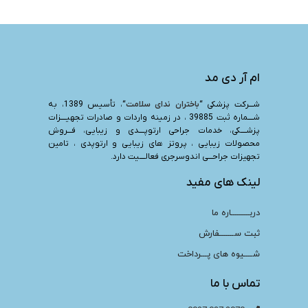
ام آر دی مد
شـــرکت پزشکی “
باختران ندای سلامت
“، تأسیس 1389، به
شــــماره ثبت 39885 ، در زمینه واردات و صادرات تجهیــــزات
پزشــــکی، خدمات جراحی ارتوپــــدی و زیبایی، فـــروش
محصولات زیبایی ، پروتز های زیبایی و ارتوپدی ، تامین
تجهیزات جراحـــی اندوسرجری فعالــــیت دارد.
لینک های مفید
دربـــــــــاره ما
ثبت ســـــــفارش
شــــیوه های پـــرداخت
تماس با ما