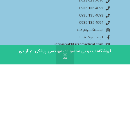
2979 937 0937
4092 135 0935
4093 135 0935
4094 135 0935
اینستاگـــــرام مـــا
فیســــبوک مــــا
info@bakhtaranmedical.com
فروشگاه اینترنتی محصولات مهندسی پزشکی ام آر دی
مد
بــــرای اطلاعــــات بیشتر لطفا به سایــــت ما مراجــــعه
کنید
باختران ندای سلامت