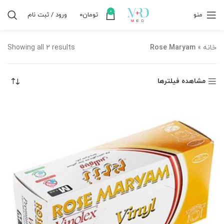
0
منو
تومان
۰
ورود / ثبت نام
خانه
»
Rose Maryam
Showing all 2 results
مشاهده فیلترها