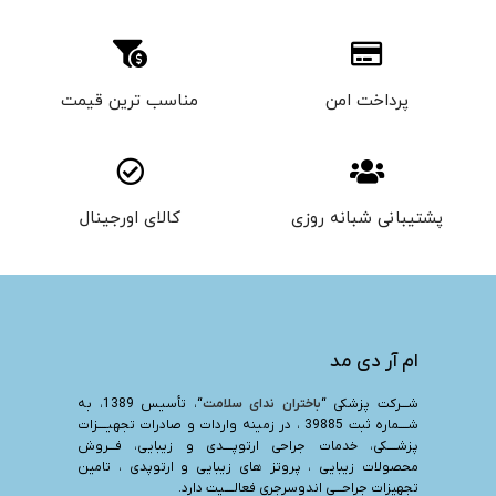
پرداخت امن
مناسب ترین قیمت
پشتیبانی شبانه روزی
کالای اورجینال
ام آر دی مد
شـــرکت پزشکی “
باختران ندای سلامت
“، تأسیس 1389، به
شــــماره ثبت 39885 ، در زمینه واردات و صادرات تجهیــــزات
پزشــــکی، خدمات جراحی ارتوپــــدی و زیبایی، فـــروش
محصولات زیبایی ، پروتز های زیبایی و ارتوپدی ، تامین
تجهیزات جراحـــی اندوسرجری فعالــــیت دارد.