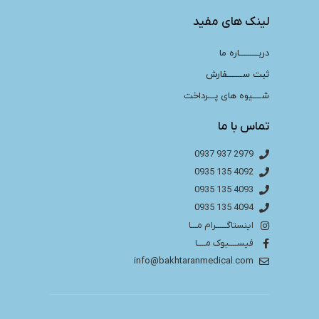
لینک های مفید
دربـــــــــاره ما
ثبت ســـــــفارش
شــــیوه های پـــرداخت
تماس با ما
2979 937 0937
4092 135 0935
4093 135 0935
4094 135 0935
اینستاگـــــرام مـــا
فیســــبوک مــــا
info@bakhtaranmedical.com