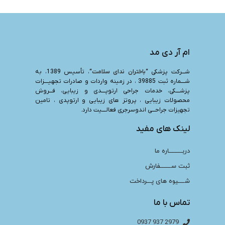
ام آر دی مد
شـــرکت پزشکی “
باختران ندای سلامت
“، تأسیس 1389، به
شــــماره ثبت 39885 ، در زمینه واردات و صادرات تجهیــــزات
پزشــــکی، خدمات جراحی ارتوپــــدی و زیبایی، فـــروش
محصولات زیبایی ، پروتز های زیبایی و ارتوپدی ، تامین
تجهیزات جراحـــی اندوسرجری فعالــــیت دارد.
لینک های مفید
دربـــــــــاره ما
ثبت ســـــــفارش
شــــیوه های پـــرداخت
تماس با ما
2979 937 0937