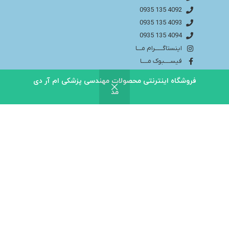
4092 135 0935
4093 135 0935
4094 135 0935
اینستاگـــــرام مـــا
فیســــبوک مــــا
info@bakhtaranmedical.com
فروشگاه اینترنتی محصولات مهندسی پزشکی ام آر دی
مد
بــــرای اطلاعــــات بیشتر لطفا به سایــــت ما مراجــــعه
کنید
باختران ندای سلامت