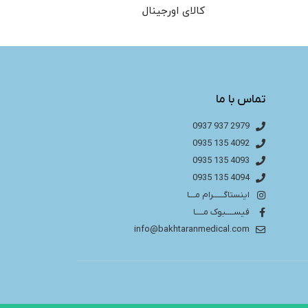
کالای اورجینال
تماس با ما
2979 937 0937
4092 135 0935
4093 135 0935
4094 135 0935
اینستاگـــــرام مـــا
فیســــبوک مــــا
info@bakhtaranmedical.com