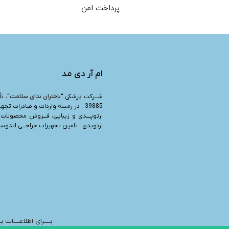
پرداخت امن
ام آر دی مد
شـــرکت پزشکی “
باختران ندای سلامت
39885 ، در زمینه واردات و صادرات تجه
ارتوپــــدی و زیبایی، فـــروش محصولات 
ارتوپدی ، تامین تجهیزات جراحـــی اندوسرج
بــــرای اطلاعــــات 