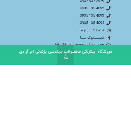
2979 937 0937
4092 135 0935
4093 135 0935
4094 135 0935
اینستاگـــــرام مـــا
فیســــبوک مــــا
info@bakhtaranmedical.com
فروشگاه اینترنتی محصولات مهندسی پزشکی ام آر دی
مد
بــــرای اطلاعــــات بیشتر لطفا به سایــــت ما مراجــــعه
کنید
باختران ندای سلامت