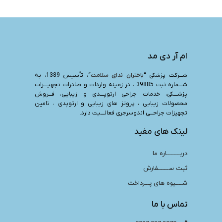
ام آر دی مد
شـــرکت پزشکی “
باختران ندای سلامت
“، تأسیس 1389، به
شــــماره ثبت 39885 ، در زمینه واردات و صادرات تجهیــــزات
پزشــــکی، خدمات جراحی ارتوپــــدی و زیبایی، فـــروش
محصولات زیبایی ، پروتز های زیبایی و ارتوپدی ، تامین
تجهیزات جراحـــی اندوسرجری فعالــــیت دارد.
لینک های مفید
دربـــــــــاره ما
ثبت ســـــــفارش
شــــیوه های پـــرداخت
تماس با ما