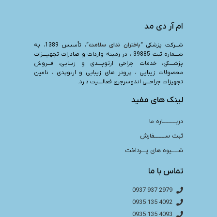
ام آر دی مد
شـــرکت پزشکی “
باختران ندای سلامت
“، تأسیس 1389، به
شــــماره ثبت 39885 ، در زمینه واردات و صادرات تجهیــــزات
پزشــــکی، خدمات جراحی ارتوپــــدی و زیبایی، فـــروش
محصولات زیبایی ، پروتز های زیبایی و ارتوپدی ، تامین
تجهیزات جراحـــی اندوسرجری فعالــــیت دارد.
لینک های مفید
دربـــــــــاره ما
ثبت ســـــــفارش
شــــیوه های پـــرداخت
تماس با ما
2979 937 0937
4092 135 0935
4093 135 0935