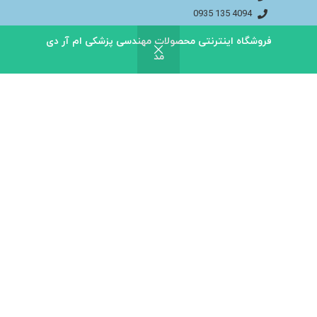
4094 135 0935
اینستاگـــــرام مـــا
فروشگاه اینترنتی محصولات مهندسی پزشکی ام آر دی
فیســــبوک مــــا
مد
info@bakhtaranmedical.com
بــــرای اطلاعــــات بیشتر لطفا به سایــــت ما مراجــــعه
کنید
باختران ندای سلامت