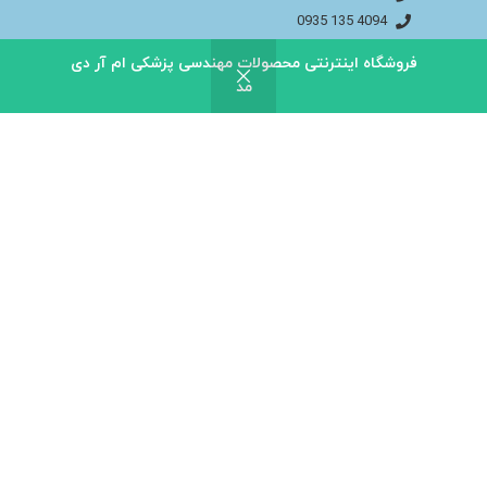
4094 135 0935
اینستاگـــــرام مـــا
فروشگاه اینترنتی محصولات مهندسی پزشکی ام آر دی
فیســــبوک مــــا
مد
info@bakhtaranmedical.com
بــــرای اطلاعــــات بیشتر لطفا به سایــــت ما مراجــــعه
کنید
باختران ندای سلامت