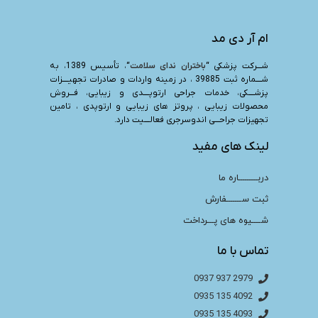
ام آر دی مد
شـــرکت پزشکی “
باختران ندای سلامت
“، تأسیس 1389، به
شــــماره ثبت 39885 ، در زمینه واردات و صادرات تجهیــــزات
پزشــــکی، خدمات جراحی ارتوپــــدی و زیبایی، فـــروش
محصولات زیبایی ، پروتز های زیبایی و ارتوپدی ، تامین
تجهیزات جراحـــی اندوسرجری فعالــــیت دارد.
لینک های مفید
دربـــــــــاره ما
ثبت ســـــــفارش
شــــیوه های پـــرداخت
تماس با ما
2979 937 0937
4092 135 0935
4093 135 0935