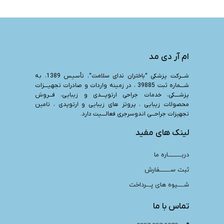
ام آر دی مد
شـــرکت پزشکی “
باختران ندای سلامت
“، تأسیس 1389، به
شــــماره ثبت 39885 ، در زمینه واردات و صادرات تجهیــــزات
پزشــــکی، خدمات جراحی ارتوپــــدی و زیبایی، فـــروش
محصولات زیبایی ، پروتز های زیبایی و ارتوپدی ، تامین
تجهیزات جراحـــی اندوسرجری فعالــــیت دارد.
لینک های مفید
دربـــــــــاره ما
ثبت ســـــــفارش
شــــیوه های پـــرداخت
تماس با ما