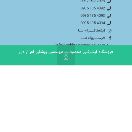
2979 937 0937
4092 135 0935
4093 135 0935
4094 135 0935
اینستاگـــــرام مـــا
فیســــبوک مــــا
info@bakhtaranmedical.com
فروشگاه اینترنتی محصولات مهندسی پزشکی ام آر دی
مد
بــــرای اطلاعــــات بیشتر لطفا به سایــــت ما مراجــــعه
کنید
باختران ندای سلامت