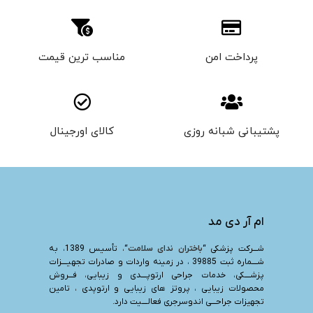
پرداخت امن
مناسب ترین قیمت
پشتیبانی شبانه روزی
کالای اورجینال
ام آر دی مد
شـــرکت پزشکی “
باختران ندای سلامت
“، تأسیس 1389، به
شــــماره ثبت 39885 ، در زمینه واردات و صادرات تجهیــــزات
پزشــــکی، خدمات جراحی ارتوپــــدی و زیبایی، فـــروش
محصولات زیبایی ، پروتز های زیبایی و ارتوپدی ، تامین
تجهیزات جراحـــی اندوسرجری فعالــــیت دارد.