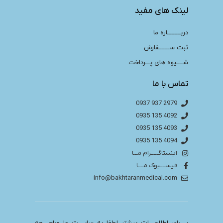
لینک های مفید
دربـــــــــاره ما
ثبت ســـــــفارش
شــــیوه های پـــرداخت
تماس با ما
2979 937 0937
4092 135 0935
4093 135 0935
4094 135 0935
اینستاگـــــرام مـــا
فیســــبوک مــــا
info@bakhtaranmedical.com