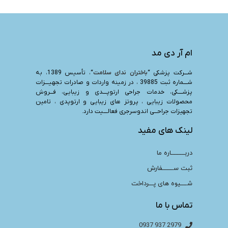
ام آر دی مد
شـــرکت پزشکی “
باختران ندای سلامت
“، تأسیس 1389، به
شــــماره ثبت 39885 ، در زمینه واردات و صادرات تجهیــــزات
پزشــــکی، خدمات جراحی ارتوپــــدی و زیبایی، فـــروش
محصولات زیبایی ، پروتز های زیبایی و ارتوپدی ، تامین
تجهیزات جراحـــی اندوسرجری فعالــــیت دارد.
لینک های مفید
دربـــــــــاره ما
ثبت ســـــــفارش
شــــیوه های پـــرداخت
تماس با ما
2979 937 0937