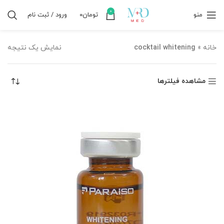
0
منو
تومان
۰
ورود / ثبت نام
خانه
»
cocktail whitening
نمایش یک نتیجه
مشاهده فیلترها