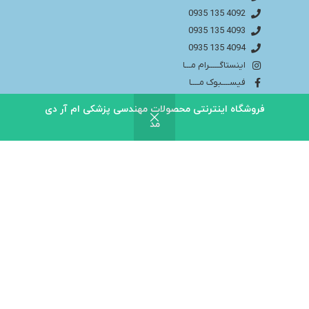
4092 135 0935
4093 135 0935
4094 135 0935
اینستاگـــــرام مـــا
فیســــبوک مــــا
info@bakhtaranmedical.com
فروشگاه اینترنتی محصولات مهندسی پزشکی ام آر دی
مد
بــــرای اطلاعــــات بیشتر لطفا به سایــــت ما مراجــــعه
کنید
باختران ندای سلامت