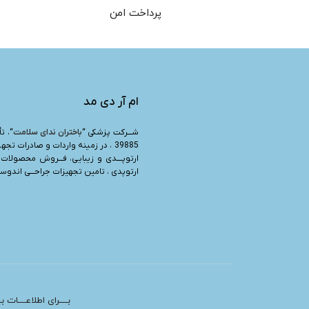
پرداخت امن
ام آر دی مد
شـــرکت پزشکی “
باختران ندای سلامت
39885 ، در زمینه واردات و صادرات تجه
ارتوپــــدی و زیبایی، فـــروش محصولات 
ارتوپدی ، تامین تجهیزات جراحـــی اندوسرج
بــــرای اطلاعــــات 