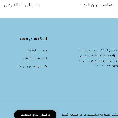
مناسب ترین قیمت
پشتیبانی شبانه روزی
لینک های مفید
دربـــــــــاره ما
“، تأسیس 1389، به شــــماره ثبت
یــــزات پزشــــکی، خدمات جراحی
ثبت ســـــــفارش
زیبایی ، پروتز های زیبایی و
ری فعالــــیت دارد.
شــــیوه های پـــرداخت
بیشتر لطفا به سایــــت ما مراجــــعه کنید
باختران ندای سلامت