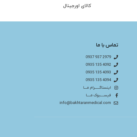
کالای اورجینال
تماس با ما
2979 937 0937
4092 135 0935
4093 135 0935
4094 135 0935
اینستاگـــــرام مـــا
فیســــبوک مــــا
info@bakhtaranmedical.com