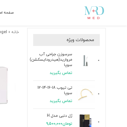
صفحه اص
خانه
»
ogel
محصولات ویژه
سرسوزن جراحی آب
مروارید(هیدرودایسکشن)
سوپا
تماس بگیرید
تی تیوب 18-16-14-12
سوپا
تماس بگیرید
ژل دنبی مدل H
تومان
۹,۵۰۰,۰۰۰