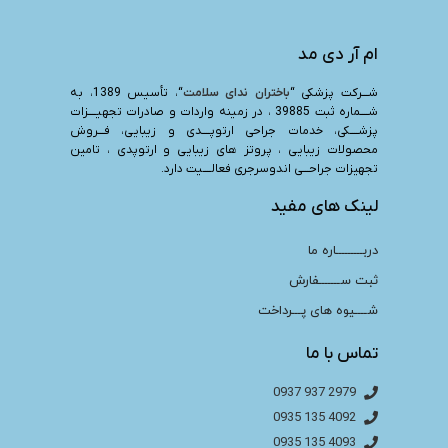
ام آر دی مد
شـــرکت پزشکی “
باختران ندای سلامت
“، تأسیس 1389، به
شــــماره ثبت 39885 ، در زمینه واردات و صادرات تجهیــــزات
پزشــــکی، خدمات جراحی ارتوپــــدی و زیبایی، فـــروش
محصولات زیبایی ، پروتز های زیبایی و ارتوپدی ، تامین
تجهیزات جراحـــی اندوسرجری فعالــــیت دارد.
لینک های مفید
دربـــــــــاره ما
ثبت ســـــــفارش
شــــیوه های پـــرداخت
تماس با ما
2979 937 0937
4092 135 0935
4093 135 0935