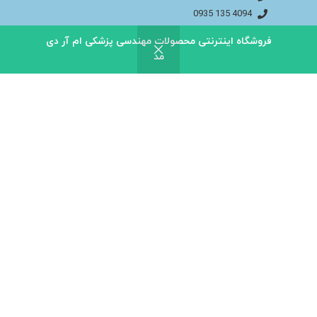
4094 135 0935
اینستاگـــــرام مـــا
فروشگاه اینترنتی محصولات مهندسی پزشکی ام آر دی
فیســــبوک مــــا
مد
info@bakhtaranmedical.com
بــــرای اطلاعــــات بیشتر لطفا به سایــــت ما مراجــــعه
کنید
باختران ندای سلامت