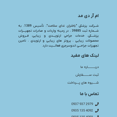
ام آر دی مد
شـــرکت پزشکی “
باختران ندای سلامت
“، تأسیس 1389، به
شــــماره ثبت 39885 ، در زمینه واردات و صادرات تجهیــــزات
پزشــــکی، خدمات جراحی ارتوپــــدی و زیبایی، فـــروش
محصولات زیبایی ، پروتز های زیبایی و ارتوپدی ، تامین
تجهیزات جراحـــی اندوسرجری فعالــــیت دارد.
لینک های مفید
دربـــــــــاره ما
ثبت ســـــــفارش
شــــیوه های پـــرداخت
تماس با ما
2979 937 0937
4092 135 0935