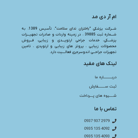
ام آر دی مد
شـــرکت پزشکی “
باختران ندای سلامت
“، تأسیس 1389، به
شــــماره ثبت 39885 ، در زمینه واردات و صادرات تجهیــــزات
پزشــــکی، خدمات جراحی ارتوپــــدی و زیبایی، فـــروش
محصولات زیبایی ، پروتز های زیبایی و ارتوپدی ، تامین
تجهیزات جراحـــی اندوسرجری فعالــــیت دارد.
لینک های مفید
دربـــــــــاره ما
ثبت ســـــــفارش
شــــیوه های پـــرداخت
تماس با ما
2979 937 0937
4092 135 0935
4093 135 0935