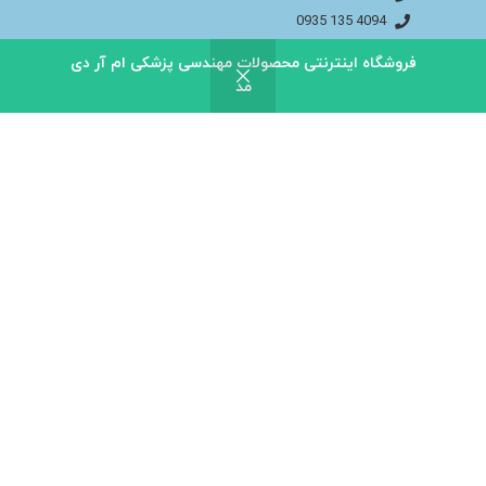
4094 135 0935
اینستاگـــــرام مـــا
فروشگاه اینترنتی محصولات مهندسی پزشکی ام آر دی
فیســــبوک مــــا
مد
info@bakhtaranmedical.com
بــــرای اطلاعــــات بیشتر لطفا به سایــــت ما مراجــــعه
کنید
باختران ندای سلامت