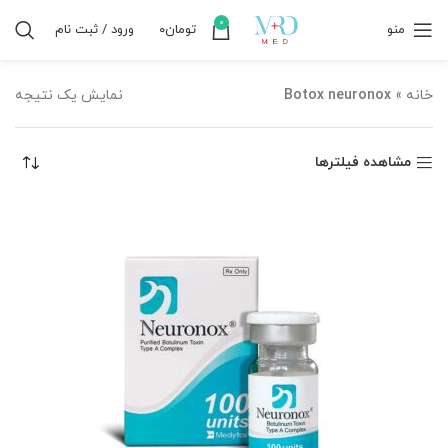
0
منو
تومان
۰
ورود / ثبت نام
خانه
»
Botox neuronox
نمایش یک نتیجه
مشاهده فیلترها