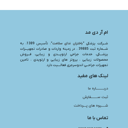
ام آر دی مد
شـــرکت پزشکی “
باختران ندای سلامت
“، تأسیس 1389، به
شــــماره ثبت 39885 ، در زمینه واردات و صادرات تجهیــــزات
پزشــــکی، خدمات جراحی ارتوپــــدی و زیبایی، فـــروش
محصولات زیبایی ، پروتز های زیبایی و ارتوپدی ، تامین
تجهیزات جراحـــی اندوسرجری فعالــــیت دارد.
لینک های مفید
دربـــــــــاره ما
ثبت ســـــــفارش
شــــیوه های پـــرداخت
تماس با ما