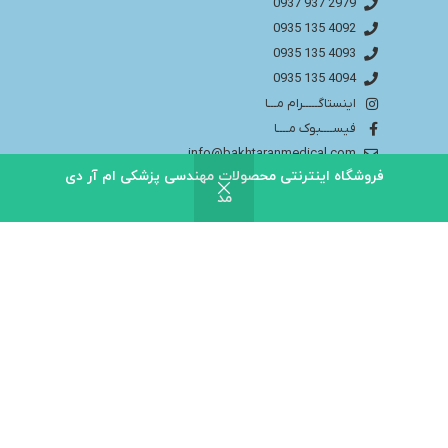
2979 937 0937
4092 135 0935
4093 135 0935
4094 135 0935
اینستاگـــــرام مـــا
فیســــبوک مــــا
info@bakhtaranmedical.com
فروشگاه اینترنتی محصولات مهندسی پزشکی ام آر دی
مد
بــــرای اطلاعــــات بیشتر لطفا به سایــــت ما مراجــــعه
کنید
باختران ندای سلامت