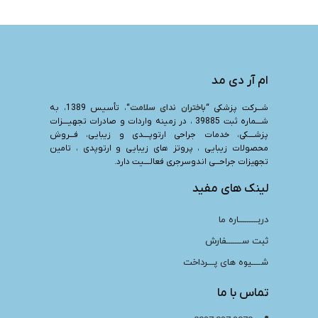
ام آر دی مد
شـــرکت پزشکی “
باختران ندای سلامت
“، تأسیس 1389، به
شــــماره ثبت 39885 ، در زمینه واردات و صادرات تجهیــــزات
پزشــــکی، خدمات جراحی ارتوپــــدی و زیبایی، فـــروش
محصولات زیبایی ، پروتز های زیبایی و ارتوپدی ، تامین
تجهیزات جراحـــی اندوسرجری فعالــــیت دارد.
لینک های مفید
دربـــــــــاره ما
ثبت ســـــــفارش
شــــیوه های پـــرداخت
تماس با ما