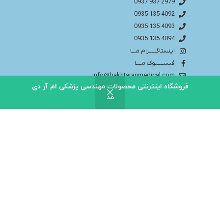
2979 937 0937
4092 135 0935
4093 135 0935
4094 135 0935
اینستاگـــــرام مـــا
فیســــبوک مــــا
info@bakhtaranmedical.com
فروشگاه اینترنتی محصولات مهندسی پزشکی ام آر دی
مد
بــــرای اطلاعــــات بیشتر لطفا به سایــــت ما مراجــــعه
کنید
باختران ندای سلامت