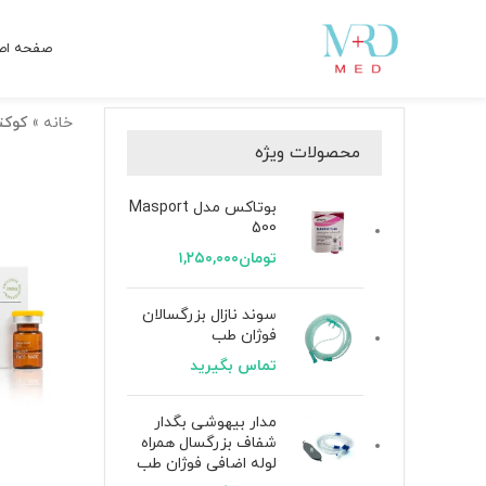
صفحه اص
خانه
»
کوکت
محصولات ویژه
بوتاکس مدل Masport
500
تومان
۱,۲۵۰,۰۰۰
سوند نازال بزرگسالان
فوژان طب
تماس بگیرید
مدار بیهوشی بگدار
شفاف بزرگسال همراه
لوله اضافی فوژان طب