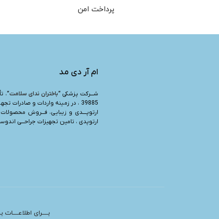
پرداخت امن
ام آر دی مد
شـــرکت پزشکی “
باختران ندای سلامت
39885 ، در زمینه واردات و صادرات تجه
ارتوپــــدی و زیبایی، فـــروش محصولات 
ارتوپدی ، تامین تجهیزات جراحـــی اندوسرج
بــــرای اطلاعــــات 