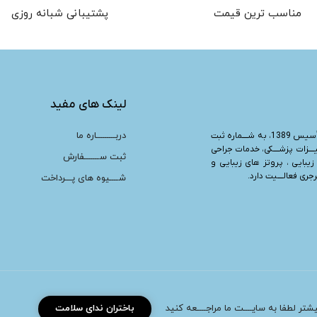
مناسب ترین قیمت
پشتیبانی شبانه روزی
لینک های مفید
دربـــــــــاره ما
“، تأسیس 1389، به شــــماره ثبت
یــــزات پزشــــکی، خدمات جراحی
ثبت ســـــــفارش
زیبایی ، پروتز های زیبایی و
ری فعالــــیت دارد.
شــــیوه های پـــرداخت
بیشتر لطفا به سایــــت ما مراجــــعه کنید
باختران ندای سلامت