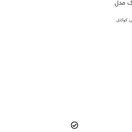
ک مدل
ی
,
کوکتل