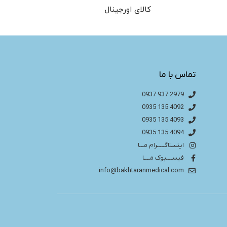
کالای اورجینال
تماس با ما
2979 937 0937
4092 135 0935
4093 135 0935
4094 135 0935
اینستاگـــــرام مـــا
فیســــبوک مــــا
info@bakhtaranmedical.com