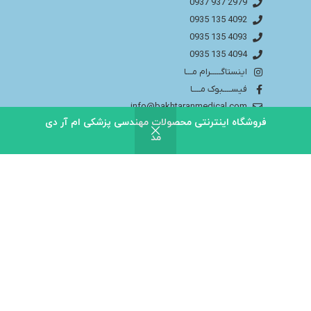
2979 937 0937
4092 135 0935
4093 135 0935
4094 135 0935
اینستاگـــــرام مـــا
فیســــبوک مــــا
info@bakhtaranmedical.com
فروشگاه اینترنتی محصولات مهندسی پزشکی ام آر دی
مد
بــــرای اطلاعــــات بیشتر لطفا به سایــــت ما مراجــــعه
کنید
باختران ندای سلامت