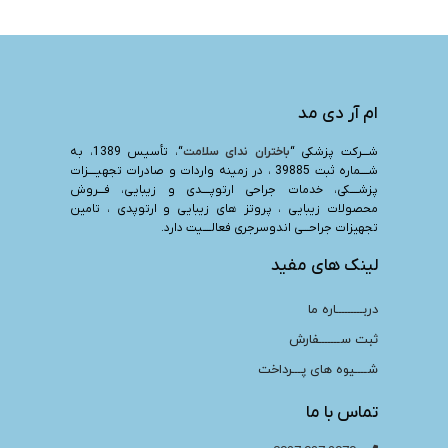
ام آر دی مد
شـــرکت پزشکی “
باختران ندای سلامت
“، تأسیس 1389، به
شــــماره ثبت 39885 ، در زمینه واردات و صادرات تجهیــــزات
پزشــــکی، خدمات جراحی ارتوپــــدی و زیبایی، فـــروش
محصولات زیبایی ، پروتز های زیبایی و ارتوپدی ، تامین
تجهیزات جراحـــی اندوسرجری فعالــــیت دارد.
لینک های مفید
دربـــــــــاره ما
ثبت ســـــــفارش
شــــیوه های پـــرداخت
تماس با ما