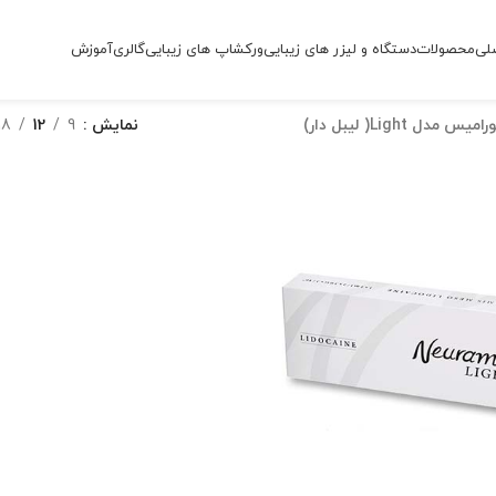
لی
محصولات
دستگاه و لیزر های زیبایی
ورکشاپ های زیبایی
گالری
آموزش
یس مدل Light( لیبل دار)
نمایش
9
12
18