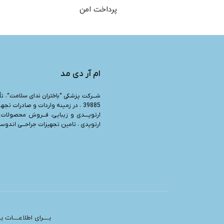
پرداخت امن
ام آر دی مد
شـــرکت پزشکی “
باختران ندای سلامت
39885 ، در زمینه واردات و صادرات تجه
ارتوپــــدی و زیبایی، فـــروش محصولات 
ارتوپدی ، تامین تجهیزات جراحـــی اندوسرج
بــــرای اطلاعــــات 