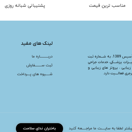
مناسب ترین قیمت
پشتیبانی شبانه روزی
لینک های مفید
دربـــــــــاره ما
“، تأسیس 1389، به شــــماره ثبت
یــــزات پزشــــکی، خدمات جراحی
ثبت ســـــــفارش
زیبایی ، پروتز های زیبایی و
ری فعالــــیت دارد.
شــــیوه های پـــرداخت
بیشتر لطفا به سایــــت ما مراجــــعه کنید
باختران ندای سلامت