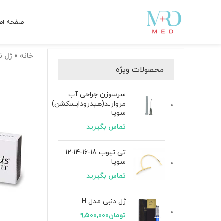
صفحه اص
خانه
»
ژل نورام
محصولات ویژه
سرسوزن جراحی آب
مروارید(هیدرودایسکشن)
سوپا
تماس بگیرید
تی تیوب 18-16-14-12
سوپا
تماس بگیرید
ژل دنبی مدل H
تومان
۹,۵۰۰,۰۰۰