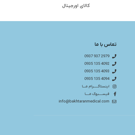
کالای اورجینال
تماس با ما
2979 937 0937
4092 135 0935
4093 135 0935
4094 135 0935
اینستاگـــــرام مـــا
فیســــبوک مــــا
info@bakhtaranmedical.com