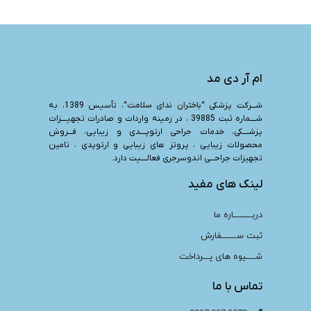
ام آر دی مد
شـــرکت پزشکی “
باختران ندای سلامت
“، تأسیس 1389، به
شــــماره ثبت 39885 ، در زمینه واردات و صادرات تجهیــــزات
پزشــــکی، خدمات جراحی ارتوپــــدی و زیبایی، فـــروش
محصولات زیبایی ، پروتز های زیبایی و ارتوپدی ، تامین
تجهیزات جراحـــی اندوسرجری فعالــــیت دارد.
لینک های مفید
دربـــــــــاره ما
ثبت ســـــــفارش
شــــیوه های پـــرداخت
تماس با ما