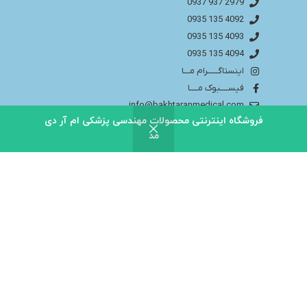
2979 937 0937
4092 135 0935
4093 135 0935
4094 135 0935
اینستاگـــــرام مـــا
فیســــبوک مــــا
info@bakhtaranmedical.com
فروشگاه اینترنتی محصولات مهندسی پزشکی ام آر دی
مد
بــــرای اطلاعــــات بیشتر لطفا به سایــــت ما مراجــــعه
کنید
باختران ندای سلامت