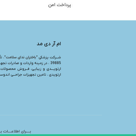
پرداخت امن
ام آر دی مد
شـــرکت پزشکی “
باختران ندای سلامت
39885 ، در زمینه واردات و صادرات تجه
ارتوپــــدی و زیبایی، فـــروش محصولات 
ارتوپدی ، تامین تجهیزات جراحـــی اندوسرج
بــــرای اطلاعــــات 