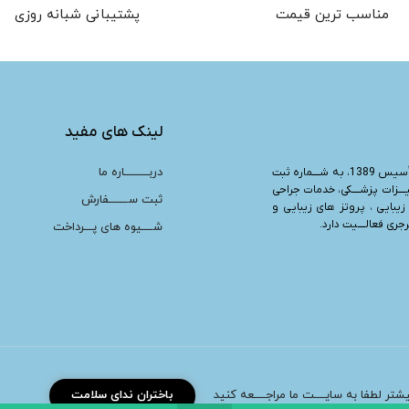
مناسب ترین قیمت
پشتیبانی شبانه روزی
لینک های مفید
دربـــــــــاره ما
“، تأسیس 1389، به شــــماره ثبت
یــــزات پزشــــکی، خدمات جراحی
ثبت ســـــــفارش
زیبایی ، پروتز های زیبایی و
ری فعالــــیت دارد.
شــــیوه های پـــرداخت
بیشتر لطفا به سایــــت ما مراجــــعه کنید
باختران ندای سلامت