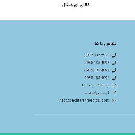
کالای اورجینال
تماس با ما
2979 937 0937
4092 135 0935
4093 135 0935
4094 135 0935
اینستاگـــــرام مـــا
فیســــبوک مــــا
info@bakhtaranmedical.com