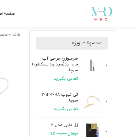
صفحه اص
خانه
»
ماسک
محصولات ویژه
سرسوزن جراحی آب
مروارید(هیدرودایسکشن)
سوپا
تماس بگیرید
تی تیوب 18-16-14-12
سوپا
تماس بگیرید
ژل دنبی مدل H
تومان
۹,۵۰۰,۰۰۰