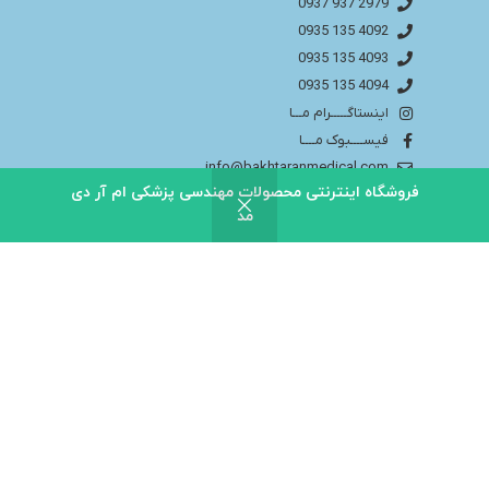
2979 937 0937
4092 135 0935
4093 135 0935
4094 135 0935
اینستاگـــــرام مـــا
فیســــبوک مــــا
info@bakhtaranmedical.com
فروشگاه اینترنتی محصولات مهندسی پزشکی ام آر دی
مد
بــــرای اطلاعــــات بیشتر لطفا به سایــــت ما مراجــــعه
کنید
باختران ندای سلامت