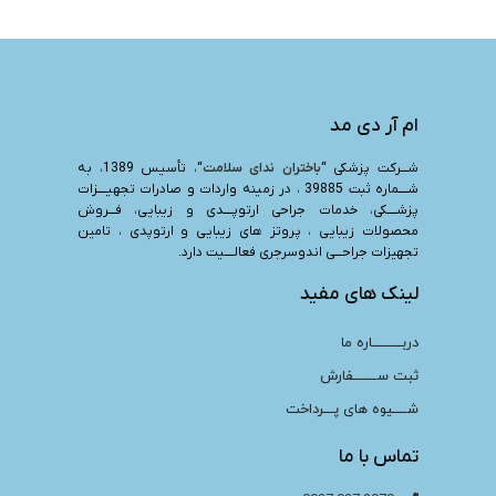
ام آر دی مد
شـــرکت پزشکی “
باختران ندای سلامت
“، تأسیس 1389، به
شــــماره ثبت 39885 ، در زمینه واردات و صادرات تجهیــــزات
پزشــــکی، خدمات جراحی ارتوپــــدی و زیبایی، فـــروش
محصولات زیبایی ، پروتز های زیبایی و ارتوپدی ، تامین
تجهیزات جراحـــی اندوسرجری فعالــــیت دارد.
لینک های مفید
دربـــــــــاره ما
ثبت ســـــــفارش
شــــیوه های پـــرداخت
تماس با ما