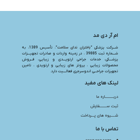
ام آر دی مد
شـــرکت پزشکی “
باختران ندای سلامت
“، تأسیس 1389، به
شــــماره ثبت 39885 ، در زمینه واردات و صادرات تجهیــــزات
پزشــــکی، خدمات جراحی ارتوپــــدی و زیبایی، فـــروش
محصولات زیبایی ، پروتز های زیبایی و ارتوپدی ، تامین
تجهیزات جراحـــی اندوسرجری فعالــــیت دارد.
لینک های مفید
دربـــــــــاره ما
ثبت ســـــــفارش
شــــیوه های پـــرداخت
تماس با ما