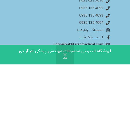
2979 937 0937
4092 135 0935
4093 135 0935
4094 135 0935
اینستاگـــــرام مـــا
فیســــبوک مــــا
info@bakhtaranmedical.com
فروشگاه اینترنتی محصولات مهندسی پزشکی ام آر دی
مد
بــــرای اطلاعــــات بیشتر لطفا به سایــــت ما مراجــــعه
کنید
باختران ندای سلامت