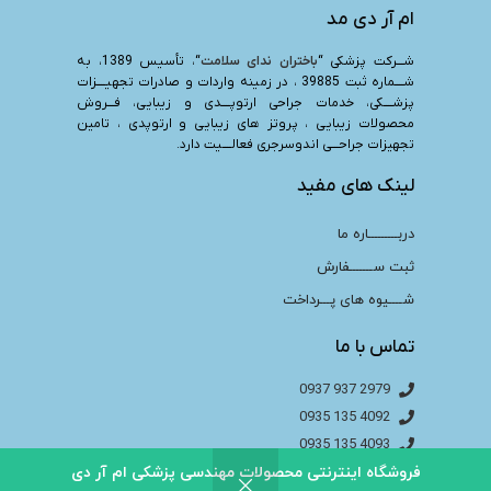
ام آر دی مد
شـــرکت پزشکی “
باختران ندای سلامت
“، تأسیس 1389، به
شــــماره ثبت 39885 ، در زمینه واردات و صادرات تجهیــــزات
پزشــــکی، خدمات جراحی ارتوپــــدی و زیبایی، فـــروش
محصولات زیبایی ، پروتز های زیبایی و ارتوپدی ، تامین
تجهیزات جراحـــی اندوسرجری فعالــــیت دارد.
لینک های مفید
دربـــــــــاره ما
ثبت ســـــــفارش
شــــیوه های پـــرداخت
تماس با ما
2979 937 0937
4092 135 0935
4093 135 0935
4094 135 0935
فروشگاه اینترنتی محصولات مهندسی پزشکی ام آر دی