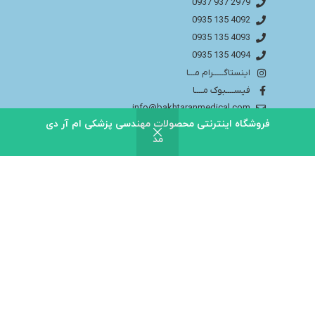
2979 937 0937
4092 135 0935
4093 135 0935
4094 135 0935
اینستاگـــــرام مـــا
فیســــبوک مــــا
info@bakhtaranmedical.com
فروشگاه اینترنتی محصولات مهندسی پزشکی ام آر دی
مد
بــــرای اطلاعــــات بیشتر لطفا به سایــــت ما مراجــــعه
کنید
باختران ندای سلامت