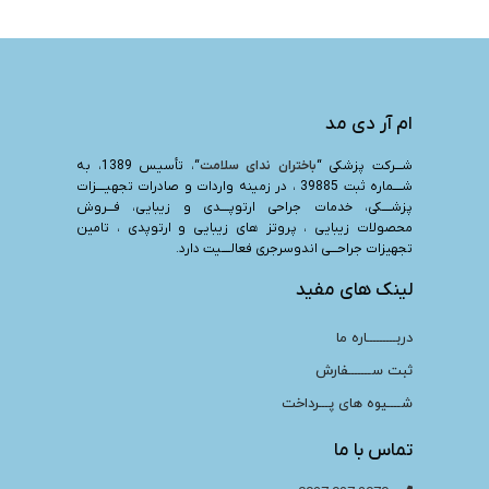
ام آر دی مد
شـــرکت پزشکی “
باختران ندای سلامت
“، تأسیس 1389، به
شــــماره ثبت 39885 ، در زمینه واردات و صادرات تجهیــــزات
پزشــــکی، خدمات جراحی ارتوپــــدی و زیبایی، فـــروش
محصولات زیبایی ، پروتز های زیبایی و ارتوپدی ، تامین
تجهیزات جراحـــی اندوسرجری فعالــــیت دارد.
لینک های مفید
دربـــــــــاره ما
ثبت ســـــــفارش
شــــیوه های پـــرداخت
تماس با ما