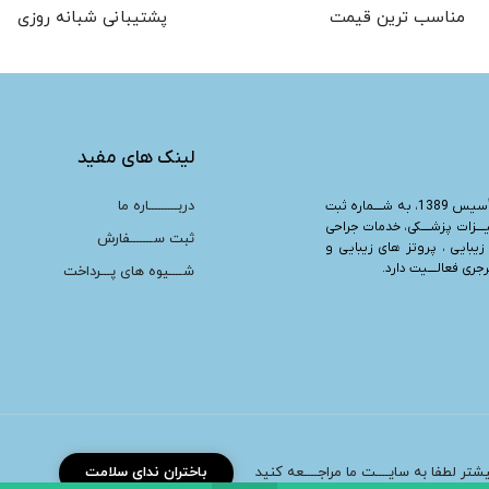
مناسب ترین قیمت
پشتیبانی شبانه روزی
لینک های مفید
دربـــــــــاره ما
“، تأسیس 1389، به شــــماره ثبت
یــــزات پزشــــکی، خدمات جراحی
ثبت ســـــــفارش
زیبایی ، پروتز های زیبایی و
ری فعالــــیت دارد.
شــــیوه های پـــرداخت
بیشتر لطفا به سایــــت ما مراجــــعه کنید
باختران ندای سلامت