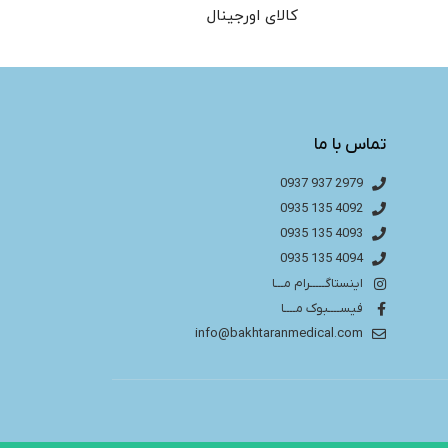
کالای اورجینال
تماس با ما
2979 937 0937
4092 135 0935
4093 135 0935
4094 135 0935
اینستاگـــــرام مـــا
فیســــبوک مــــا
info@bakhtaranmedical.com