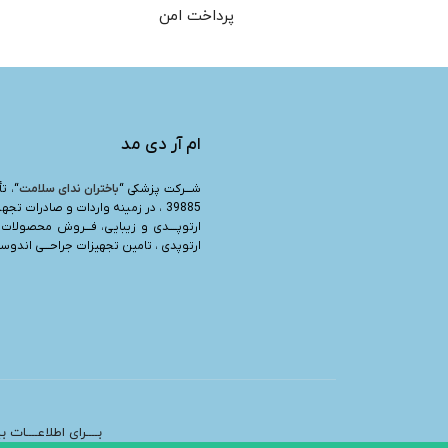
پرداخت امن
ام آر دی مد
شـــرکت پزشکی “
باختران ندای سلامت
39885 ، در زمینه واردات و صادرات تجه
ارتوپــــدی و زیبایی، فـــروش محصولات 
ارتوپدی ، تامین تجهیزات جراحـــی اندوسرج
بــــرای اطلاعــــات 