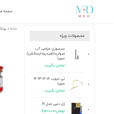
صفحه اص
خانه
»
بوتا
محصولات ویژه
سرسوزن جراحی آب
مروارید(هیدرودایسکشن)
سوپا
تماس بگیرید
تی تیوب 18-16-14-12
سوپا
تماس بگیرید
ژل دنبی مدل H
تومان
۹,۵۰۰,۰۰۰