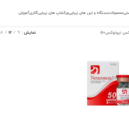
لی
محصولات
دستگاه و لیزر های زیبایی
ورکشاپ های زیبایی
گالری
آموزش
کس نرونوکس50
نمایش
9
12
18