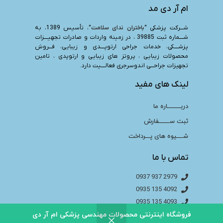
ام آر دی مد
شـــرکت پزشکی “
باختران ندای سلامت
“، تأسیس 1389، به
شــــماره ثبت 39885 ، در زمینه واردات و صادرات تجهیــــزات
پزشــــکی، خدمات جراحی ارتوپــــدی و زیبایی، فـــروش
محصولات زیبایی ، پروتز های زیبایی و ارتوپدی ، تامین
تجهیزات جراحـــی اندوسرجری فعالــــیت دارد.
لینک های مفید
دربـــــــــاره ما
ثبت ســـــــفارش
شــــیوه های پـــرداخت
تماس با ما
2979 937 0937
4092 135 0935
4093 135 0935
4094 135 0935
فروشگاه اینترنتی محصولات مهندسی پزشکی ام آر دی