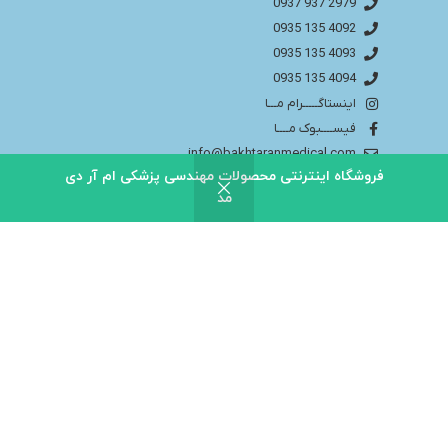
2979 937 0937
4092 135 0935
4093 135 0935
4094 135 0935
اینستاگـــــرام مـــا
فیســــبوک مــــا
info@bakhtaranmedical.com
فروشگاه اینترنتی محصولات مهندسی پزشکی ام آر دی
مد
بــــرای اطلاعــــات بیشتر لطفا به سایــــت ما مراجــــعه
کنید
باختران ندای سلامت