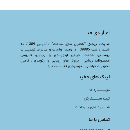
ام آر دی مد
شـــرکت پزشکی “
باختران ندای سلامت
“، تأسیس 1389، به
شــــماره ثبت 39885 ، در زمینه واردات و صادرات تجهیــــزات
پزشــــکی، خدمات جراحی ارتوپــــدی و زیبایی، فـــروش
محصولات زیبایی ، پروتز های زیبایی و ارتوپدی ، تامین
تجهیزات جراحـــی اندوسرجری فعالــــیت دارد.
لینک های مفید
دربـــــــــاره ما
ثبت ســـــــفارش
شــــیوه های پـــرداخت
تماس با ما