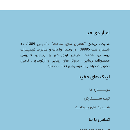
ام آر دی مد
شـــرکت پزشکی “
باختران ندای سلامت
“، تأسیس 1389، به
شــــماره ثبت 39885 ، در زمینه واردات و صادرات تجهیــــزات
پزشــــکی، خدمات جراحی ارتوپــــدی و زیبایی، فـــروش
محصولات زیبایی ، پروتز های زیبایی و ارتوپدی ، تامین
تجهیزات جراحـــی اندوسرجری فعالــــیت دارد.
لینک های مفید
دربـــــــــاره ما
ثبت ســـــــفارش
شــــیوه های پـــرداخت
تماس با ما