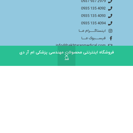
2979 937 0937
4092 135 0935
4093 135 0935
4094 135 0935
اینستاگـــــرام مـــا
فیســــبوک مــــا
info@bakhtaranmedical.com
فروشگاه اینترنتی محصولات مهندسی پزشکی ام آر دی
مد
بــــرای اطلاعــــات بیشتر لطفا به سایــــت ما مراجــــعه
کنید
باختران ندای سلامت