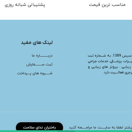
مناسب ترین قیمت
پشتیبانی شبانه روزی
لینک های مفید
دربـــــــــاره ما
“، تأسیس 1389، به شــــماره ثبت
یــــزات پزشــــکی، خدمات جراحی
ثبت ســـــــفارش
زیبایی ، پروتز های زیبایی و
ری فعالــــیت دارد.
شــــیوه های پـــرداخت
بیشتر لطفا به سایــــت ما مراجــــعه کنید
باختران ندای سلامت