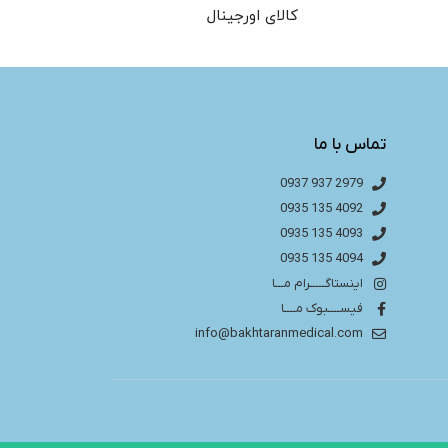
کالای اورجینال
تماس با ما
2979 937 0937
4092 135 0935
4093 135 0935
4094 135 0935
اینستاگـــــرام مـــا
فیســــبوک مــــا
info@bakhtaranmedical.com