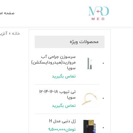
صفحه اص
خانه
»
آنزیم پار
محصولات ویژه
سرسوزن جراحی آب
مروارید(هیدرودایسکشن)
سوپا
تماس بگیرید
تی تیوب 18-16-14-12
سوپا
تماس بگیرید
ژل دنبی مدل H
تومان
۹,۵۰۰,۰۰۰