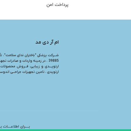
پرداخت امن
ام آر دی مد
شـــرکت پزشکی “
باختران ندای سلامت
39885 ، در زمینه واردات و صادرات تجه
ارتوپــــدی و زیبایی، فـــروش محصولات 
ارتوپدی ، تامین تجهیزات جراحـــی اندوسرج
بــــرای اطلاعــــات 